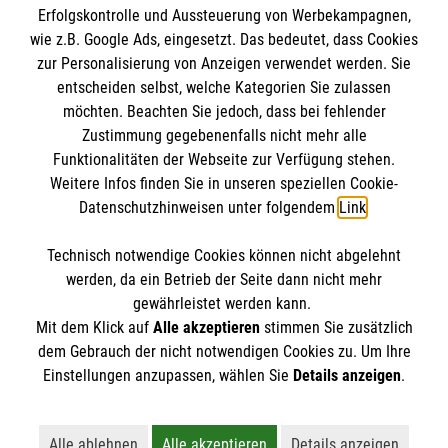
Erfolgskontrolle und Aussteuerung von Werbekampagnen,
Impressum
wie z.B. Google Ads, eingesetzt. Das bedeutet, dass Cookies
Datenschutz
Die Malteser
zur Personalisierung von Anzeigen verwendet werden. Sie
Kontakt
entscheiden selbst, welche Kategorien Sie zulassen
Barrierefreiheit
möchten. Beachten Sie jedoch, dass bei fehlender
Malteser in Deutschland
Zustimmung gegebenenfalls nicht mehr alle
Funktionalitäten der Webseite zur Verfügung stehen.
Malteserorden
Spendenkonto
Weitere Infos finden Sie in unseren speziellen Cookie-
Sharepoint
Datenschutzhinweisen unter folgendem
Link
.
Empfänger: Malteser Hilfsdienst e. V., Gliederung
Technisch notwendige Cookies können nicht abgelehnt
Herzebrock-Clarholz
So finden Sie uns
werden, da ein Betrieb der Seite dann nicht mehr
IBAN: DE84 3706 0120 1201 2162 37
gewährleistet werden kann.
Mit dem Klick auf
Alle akzeptieren
stimmen Sie zusätzlich
BIC: GENODED1PA7
Röntgenstraße 17
dem Gebrauch der nicht notwendigen Cookies zu. Um Ihre
Der Malteser Hilfsdienst e.V. ist als eingetragene
Einstellungen anzupassen, wählen Sie
Details anzeigen
.
33378 Rheda-Wiedenbrück
gemeinnützige Organisation von der Körperschaft- und
Gewerbesteuer befreit.
Alle ablehnen
Alle akzeptieren
Details anzeigen