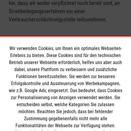
hin, dass wir weder verpflichtet noch bereit sind, an
Streitbeilegungsverfahren vor einer
Verbraucherschlichtungsstelle teilzunehmen.
Wir verwenden Cookies, um Ihnen ein optimales Webseiten-
Erlebnis zu bieten. Diese Cookies sind für den technischen
Informationen
Betrieb unserer Webseite erforderlich, helfen uns aber auch
dabei, unsere Plattform zu verbessern und zusätzliche
Funktionen bereitzustellen. Sie werden zur besseren
Erfolgskontrolle und Aussteuerung von Werbekampagnen,
Impressum
wie z.B. Google Ads, eingesetzt. Das bedeutet, dass Cookies
Datenschutz
Die Malteser
zur Personalisierung von Anzeigen verwendet werden. Sie
Kontakt
entscheiden selbst, welche Kategorien Sie zulassen
Barrierefreiheit
möchten. Beachten Sie jedoch, dass bei fehlender
Malteser in Deutschland
Zustimmung gegebenenfalls nicht mehr alle
Malteserorden
Funktionalitäten der Webseite zur Verfügung stehen.
Spendenkonto