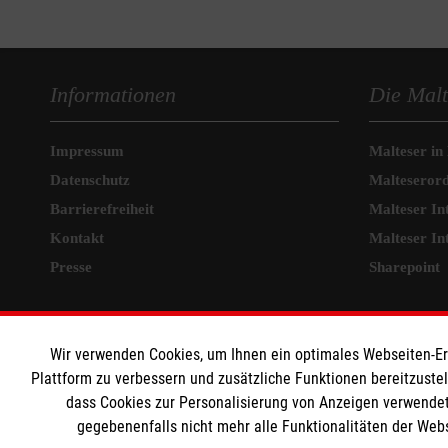
Informationen
Die Malt
Impressum
Malteser in
Datenschutz
Malteseror
Barrierefreiheit
Malteser In
Kontakt
Malteser In
Presse
Sharepoint
MPG Ansprechpartner
Wir verwenden Cookies, um Ihnen ein optimales Webseiten-Erle
Den Beauftragten für
Plattform zu verbessern und zusätzliche Funktionen bereitzuste
dass Cookies zur Personalisierung von Anzeigen verwendet
Medizinproduktesicherheit im Malteser
gegebenenfalls nicht mehr alle Funktionalitäten der Web
Rettungsdienst und den Einsatzdiensten der