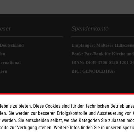
eser
Spendenkonto
 Deutschland
Empfänger: Malteser Hilfsdienst
den
Bank: Pax-Bank für Kirche und
ternational
IBAN: DE49 3706 0120 1201 2
tern
BIC: GENODED1PA7
bnis zu bieten. Diese Cookies sind für den technischen Betrieb unse
llen. Sie werden zur besseren Erfolgskontrolle und Aussteuerung von
 werden. Sie entscheiden selbst, welche Kategorien Sie zulassen mö
seite zur Verfügung stehen. Weitere Infos finden Sie in unseren spe