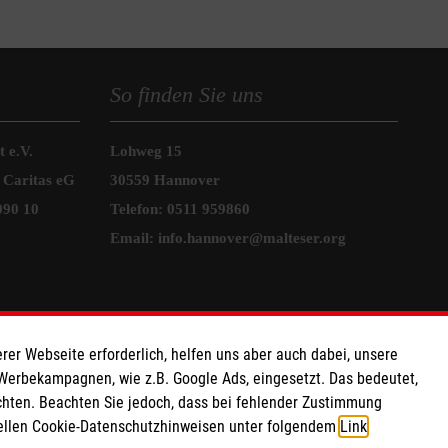
So finden Sie uns
 e.V.
Lohweg 15
 Caritas eG
30559 Hannover
090 10
Telefon:
0511 959860
Email:
info.hannover@malteser.org
rer Webseite erforderlich, helfen uns aber auch dabei, unsere
 Werbekampagnen, wie z.B. Google Ads, eingesetzt. Das bedeutet,
chten. Beachten Sie jedoch, dass bei fehlender Zustimmung
ziellen Cookie-Datenschutzhinweisen unter folgendem
Link
.