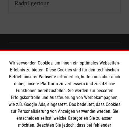
Radpilgertour
Informationen
Wir verwenden Cookies, um Ihnen ein optimales Webseiten-
Erlebnis zu bieten. Diese Cookies sind für den technischen
Impressum
MPG Ansprechpartner
Betrieb unserer Webseite erforderlich, helfen uns aber auch
dabei, unsere Plattform zu verbessern und zusätzliche
Datenschutz
Funktionen bereitzustellen. Sie werden zur besseren
Barrierefreiheit
Erfolgskontrolle und Aussteuerung von Werbekampagnen,
Den Beauftragten für Medizinproduktesicherheit
Kontakt
wie z.B. Google Ads, eingesetzt. Das bedeutet, dass Cookies
im Malteser Rettungsdienst und den
Die Malteser
Presse
zur Personalisierung von Anzeigen verwendet werden. Sie
Einsatzdiensten der Malteser können Sie unter
entscheiden selbst, welche Kategorien Sie zulassen
gmb_mpg@malteser.org
kontaktieren.
möchten. Beachten Sie jedoch, dass bei fehlender