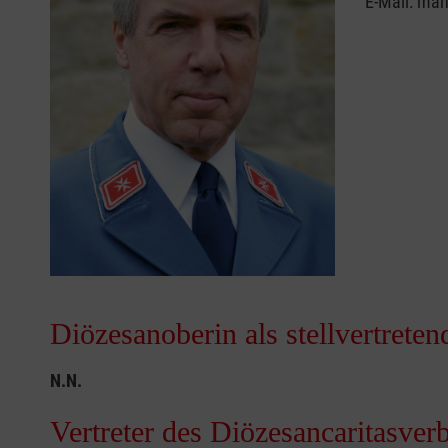
E-Mail: ma
Diözesanoberin als stellvertreten
N.N.
Vertreter des Diözesancaritasver