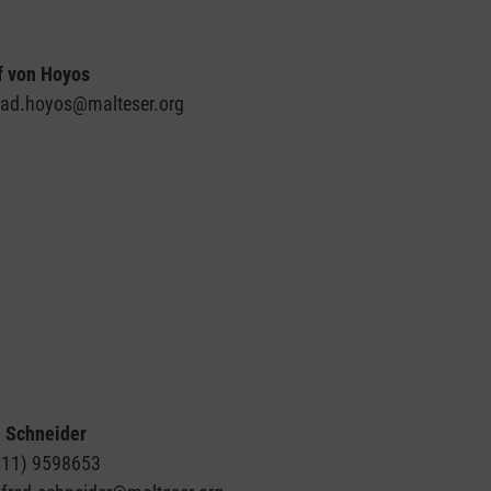
f von Hoyos
nrad.hoyos@malteser.org
d Schneider
0511) 9598653