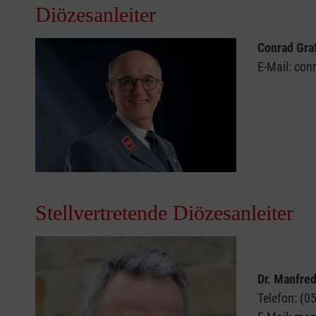
Diözesanleiter
Conrad Gra
E-Mail: co
Stellvertretende Diözesanleiter
Dr. Manfre
Telefon: (