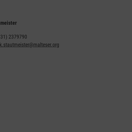
tmeister
0531) 2379790
k.stautmeister@malteser.org