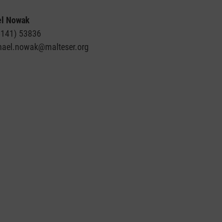
el Nowak
05141) 53836
chael.nowak@malteser.org