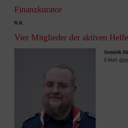
Finanzkurator
N.N.
Vier Mitglieder der aktiven Helfe
Dominik Hü
E-Mail:
dom