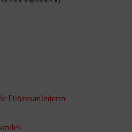
nfred.schneider@malteser.org
de Diözesanleiterin
bandes