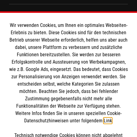
Informationen
Wir verwenden Cookies, um Ihnen ein optimales Webseiten-
Erlebnis zu bieten. Diese Cookies sind für den technischen
Impressum
Betrieb unserer Webseite erforderlich, helfen uns aber auch
MPG Ansprechpartner
dabei, unsere Plattform zu verbessern und zusätzliche
Datenschutz
Funktionen bereitzustellen. Sie werden zur besseren
Barrierefreiheit
Erfolgskontrolle und Aussteuerung von Werbekampagnen,
Den Beauftragten für Medizinproduktesicherheit
Kontakt
wie z.B. Google Ads, eingesetzt. Das bedeutet, dass Cookies
im Malteser Rettungsdienst und den
Die Malteser
Presse
zur Personalisierung von Anzeigen verwendet werden. Sie
Einsatzdiensten der Malteser können Sie unter
entscheiden selbst, welche Kategorien Sie zulassen
gmb_mpg@malteser.org
kontaktieren.
möchten. Beachten Sie jedoch, dass bei fehlender
Malteser in Deutschland
Zustimmung gegebenenfalls nicht mehr alle
Funktionalitäten der Webseite zur Verfügung stehen.
Malteserorden
Spendenkonto
Weitere Infos finden Sie in unseren speziellen Cookie-
Malteser International
Datenschutzhinweisen unter folgendem
Link
.
Malteser Intern
Empfänger: Malteser Hilfsdienst e.V.
Sharepoint
Technisch notwendige Cookies können nicht abgelehnt