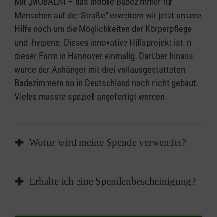
Mit „MOBALNI – das mobile Badezimmer für
Menschen auf der Straße“ erweitern wir jetzt unsere
Hilfe noch um die Möglichkeiten der Körperpflege
und -hygiene. Dieses innovative Hilfsprojekt ist in
dieser Form in Hannover einmalig. Darüber hinaus
wurde der Anhänger mit drei vollausgestatteten
Badezimmern so in Deutschland noch nicht gebaut.
Vieles musste speziell angefertigt werden.
Wofür wird meine Spende verwendet?
Ihre Spende unterstützt das Projekt MOBALNI
Erhalte ich eine Spendenbescheinigung?
in Hannover und kommt so Menschen zugute,
die auf unsere Hilfe angewiesen sind. Wir
Sie erhalten automatisch zu Beginn des
helfen effektiv und langfristig – im