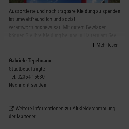
Aussortierte und noch tragbare Kleidung zu spenden
ist umweltfreundlich und sozial
verantwortungsbewusst. Mit gutem Gewissen
können Sie Ihre Kleidung bei uns in Haltern am See
abgeben. Wir garantieren eine faire und extern
überprüfte, karitative Verwertung. Mit den Erlösen
aus dem Verkauf Ihrer Altkleiderspenden finanzieren
Gabriele Tepelmann
wir unsere sozialen und humanitären Projekte, die
Stadtbeauftragte
wir für Betroffene kostenlos anbieten.
Tel.
02364 15530
Nachricht senden
Die aktuellen Standorte unserer Container folgen zu
einem späteren Zeitpunkt, kontkatieren Sie uns bis
dahin gerne per E-Mail.
Weitere Informationen zur Altkleidersammlung
der Malteser