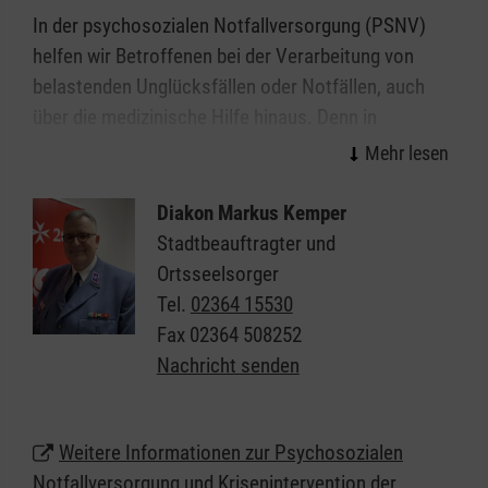
In der psychosozialen Notfallversorgung (PSNV)
helfen wir Betroffenen bei der Verarbeitung von
belastenden Unglücksfällen oder Notfällen, auch
über die medizinische Hilfe hinaus. Denn in
Notfallsituationen oder bei Unglücksfällen reichen
medizinische und technische Hilfeleistungen allein
oftmals nicht aus. Es handelt sich dabei nicht nur
Diakon Markus Kemper
um Unterstützung nach schwerwiegenden
Stadtbeauftragter und
Ereignissen für die Bevölkerung in Ort, sondern auch
Ortsseelsorger
um die gezielte Fürsorge für unsere Helfenden und
Tel.
02364 15530
Mitarbeitenden.
Fax
02364 508252
Nachricht senden
Weitere Informationen zur Psychosozialen
Notfallversorgung und Krisenintervention der