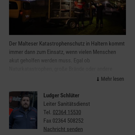
Der Malteser Katastrophenschutz in Haltern kommt
immer dann zum Einsatz, wenn vielen Menschen
akut geholfen werden muss. Egal ob
Naturkatastrophen, große Brände oder andere
schwere Unglücksfälle, die ehrenamtlichen
Einsatzkräfte helfen bei allen Ereignissen, in denen
die Kräfte von Feuerwehr und Rettungsdienst nicht
Ludger Schlüter
ausreichen.
Leiter Sanitätsdienst
Tel.
02364 15530
Organisiert in einzelnen Einsatzgruppen sind unsere
Fax
02364 508252
Helferinnen und Helfer Spezialisten in den Bereichen
Nachricht senden
Sanitätsdienst, Technik, Betreuung und