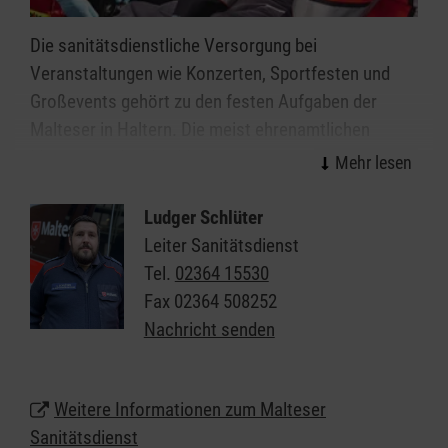
Die sanitätsdienstliche Versorgung bei
Veranstaltungen wie Konzerten, Sportfesten und
Großevents gehört zu den festen Aufgaben der
Malteser in Haltern. Die meist ehrenamtlichen
Mitarbeitenden des Malteser Sanitätsdiensts leisten
wirksame Hilfe in der Notfallvorsorge.
Ludger Schlüter
Veranstaltungen ab einer gewissen Dimension bzw.
Leiter Sanitätsdienst
mit einer bestimmten Charakteristik erfordern einen
Tel.
02364 15530
qualifizierten Sanitätsdienst. Überall da, wo viele
Fax
02364 508252
Menschen zusammenkommen, erhöht sich
Nachricht senden
naturgemäß das Notfallrisiko. Neben der freiwilligen
Absicherung umsichtiger Veranstalter ergibt sich
die Notwendigkeit eines Sanitätsdienstes nicht
Weitere Informationen zum Malteser
zuletzt aus gesetzlichen Vorschriften und zum
Sanitätsdienst