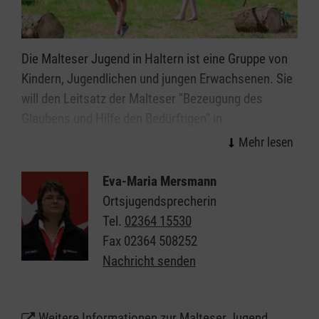
Die Malteser Jugend in Haltern ist eine Gruppe von
Kindern, Jugendlichen und jungen Erwachsenen. Sie
will den Leitsatz der Malteser "Bezeugung des
Glaubens und Hilfe den Bedürftigen" in
jugendgemäßer Weise umsetzen und für die ihr
anvertrauten Menschen erlebbar machen. Der
heranwachsende Mensch wird ganzheitlich
Eva-Maria Mersmann
gefördert und gefordert. Durch vielfältige und
Ortsjugendsprecherin
zielgruppenorientierte Angebote wird die
Tel.
02364 15530
Werteentwicklung des jungen Menschen geprägt:
Fax
02364 508252
Verantwortungsbewusstsein, Hilfsbereitschaft,
Nachricht senden
Toleranz, Achtung und Respekt werden nicht nur
gelehrt, sondern gelebt.
Weitere Informationen zur Malteser Jugend
Als christlicher Jugendverband achtet die Malteser