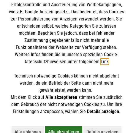
Erfolgskontrolle und Aussteuerung von Werbekampagnen,
Impressum
wie z.B. Google Ads, eingesetzt. Das bedeutet, dass Cookies
Datenschutz
Die Malteser
zur Personalisierung von Anzeigen verwendet werden. Sie
Kontakt
entscheiden selbst, welche Kategorien Sie zulassen
möchten. Beachten Sie jedoch, dass bei fehlender
Malteser in Deutschland
Zustimmung gegebenenfalls nicht mehr alle
Funktionalitäten der Webseite zur Verfügung stehen.
Malteserorden
Spendenkonto
Weitere Infos finden Sie in unseren speziellen Cookie-
Sharepoint
Datenschutzhinweisen unter folgendem
Link
.
Empfänger: Malteser Hilfsdienst e.V.
Technisch notwendige Cookies können nicht abgelehnt
Bank: Pax-Bank
So finden Sie uns
werden, da ein Betrieb der Seite dann nicht mehr
IBAN: DE92370601201201214153
gewährleistet werden kann.
Mit dem Klick auf
Alle akzeptieren
stimmen Sie zusätzlich
BIC: GENODED1PA7
Hellweg 267
dem Gebrauch der nicht notwendigen Cookies zu. Um Ihre
Der Malteser Hilfsdienst e.V. ist als eingetragene
Einstellungen anzupassen, wählen Sie
Details anzeigen
.
45721 Haltern am See
gemeinnützige Organisation von der Körperschaft- und
Telefon: 02364 15530
Gewerbesteuer befreit.
info.haltern@malteser.org
​​​​​​​
Alle ablehnen
Alle akzeptieren
Details anzeigen