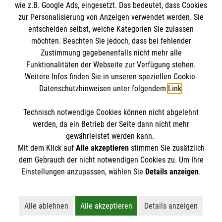
wie z.B. Google Ads, eingesetzt. Das bedeutet, dass Cookies
Datenschutz
Die Malteser
zur Personalisierung von Anzeigen verwendet werden. Sie
Kontakt
entscheiden selbst, welche Kategorien Sie zulassen
Barrierefreiheit
möchten. Beachten Sie jedoch, dass bei fehlender
Malteser in Deutschland
Zustimmung gegebenenfalls nicht mehr alle
Malteserorden
Funktionalitäten der Webseite zur Verfügung stehen.
Spendenkonto
Weitere Infos finden Sie in unseren speziellen Cookie-
Sharepoint
Datenschutzhinweisen unter folgendem
Link
.
Empfänger: Malteser Hilfsdienst e.V.
Technisch notwendige Cookies können nicht abgelehnt
Bank: PAX Bank für Kirche und Caritas eG
So finden Sie uns
werden, da ein Betrieb der Seite dann nicht mehr
IBAN: DE65370601201201213572
gewährleistet werden kann.
Mit dem Klick auf
Alle akzeptieren
stimmen Sie zusätzlich
BIC: GENODED1PA7
Wildmoosstraße 30
dem Gebrauch der nicht notwendigen Cookies zu. Um Ihre
Der Malteser Hilfsdienst e.V. ist als eingetragene
Einstellungen anzupassen, wählen Sie
Details anzeigen
.
82194 Gröbenzell
gemeinnützige Organisation von der Körperschaft- und
Telefon: 08142 596844
Gewerbesteuer befreit.
Email:
malteser.groebenzell@malteser.org
Alle ablehnen
Alle akzeptieren
Details anzeigen
Lehnt alle nicht-essentiellen Cookies ab
Akzeptiert alle Cookies einschließl
Öffnet detaillie