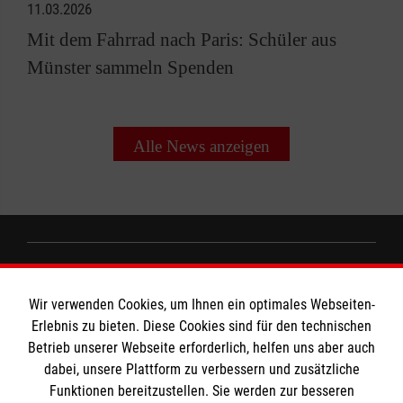
11.03.2026
Mit dem Fahrrad nach Paris: Schüler aus
Münster sammeln Spenden
Alle News anzeigen
Informationen
Wir verwenden Cookies, um Ihnen ein optimales Webseiten-
Erlebnis zu bieten. Diese Cookies sind für den technischen
Impressum
Betrieb unserer Webseite erforderlich, helfen uns aber auch
dabei, unsere Plattform zu verbessern und zusätzliche
Datenschutz
Die Malteser
Funktionen bereitzustellen. Sie werden zur besseren
Kontakt