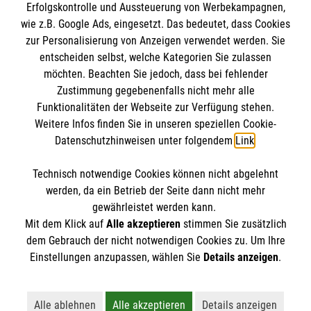
Erfolgskontrolle und Aussteuerung von Werbekampagnen,
wie z.B. Google Ads, eingesetzt. Das bedeutet, dass Cookies
Malteser in Deutschland
zur Personalisierung von Anzeigen verwendet werden. Sie
Malteserorden
Spendenkonto
entscheiden selbst, welche Kategorien Sie zulassen
Sharepoint
möchten. Beachten Sie jedoch, dass bei fehlender
Zustimmung gegebenenfalls nicht mehr alle
Empfänger: Malteser Hilfsdienst e.V.
Funktionalitäten der Webseite zur Verfügung stehen.
Weitere Infos finden Sie in unseren speziellen Cookie-
Bank: Pax-Bank für Kirche und Caritas eG
So finden Sie uns
Datenschutzhinweisen unter folgendem
Link
.
IBAN: DE17370601201201214145
BIC: GENODED1PA7
Technisch notwendige Cookies können nicht abgelehnt
Up´n Nien Esch 15
So finden Sie uns
werden, da ein Betrieb der Seite dann nicht mehr
48268 Greven
gewährleistet werden kann.
Mit dem Klick auf
Alle akzeptieren
stimmen Sie zusätzlich
Telefon: 02571 57150
Musterstraße 4
dem Gebrauch der nicht notwendigen Cookies zu. Um Ihre
Der Malteser Hilfsdienst e.V. ist als eingetragene
Einstellungen anzupassen, wählen Sie
Details anzeigen
.
12345 Musterstadt
gemeinnützige Organisation von der Körperschaft- und
Telefon: 01234 567897
Gewerbesteuer befreit.
info.musterstadt@malteser.org
Alle ablehnen
Alle akzeptieren
Details anzeigen