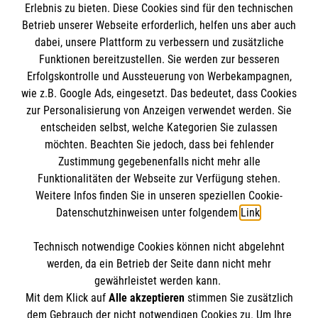
Erlebnis zu bieten. Diese Cookies sind für den technischen
Betrieb unserer Webseite erforderlich, helfen uns aber auch
Informationen
dabei, unsere Plattform zu verbessern und zusätzliche
Funktionen bereitzustellen. Sie werden zur besseren
Erfolgskontrolle und Aussteuerung von Werbekampagnen,
Impressum
wie z.B. Google Ads, eingesetzt. Das bedeutet, dass Cookies
Datenschutz
Die Malteser
zur Personalisierung von Anzeigen verwendet werden. Sie
Kontakt
entscheiden selbst, welche Kategorien Sie zulassen
Barrierefreiheit
möchten. Beachten Sie jedoch, dass bei fehlender
Malteser in Deutschland
Zustimmung gegebenenfalls nicht mehr alle
Funktionalitäten der Webseite zur Verfügung stehen.
Malteserorden
Spendenkonto
Weitere Infos finden Sie in unseren speziellen Cookie-
Sharepoint
Datenschutzhinweisen unter folgendem
Link
.
Empfänger: Malteser Hilfsdienst e.V.
Technisch notwendige Cookies können nicht abgelehnt
Bank: PAX Bank für Kirche und Caritas eG
So finden Sie uns
werden, da ein Betrieb der Seite dann nicht mehr
IBAN:
DE12370601201201213556
gewährleistet werden kann.
Mit dem Klick auf
Alle akzeptieren
stimmen Sie zusätzlich
BIC: GENODED1PA7
Bahnhofstr. 2a
dem Gebrauch der nicht notwendigen Cookies zu. Um Ihre