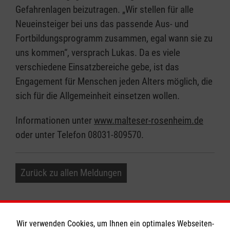
Gefahrenlagen beizutragen. „Wir stellen für alle
Neueinsteiger bei uns das passende Aus- und
Fortbildungsprogramm zusammen, egal wann sie zu
uns kommen“, versprach Lukas. Da es viele
verschiedene Einsatzbereiche gebe, ist das
Engagement für Menschen jeden Alters möglich, die
sich für die Allgemeinheit einsetzen wollen.
Informationen unter
www.malteser-rosenheim.de
oder unter Telefon 08031-809570.
Zurück zu allen Meldungen
Wir verwenden Cookies, um Ihnen ein optimales Webseiten-