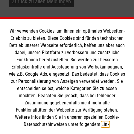
Zurück zu allen Meldungen
Wir verwenden Cookies, um Ihnen ein optimales Webseiten-
Erlebnis zu bieten. Diese Cookies sind für den technischen
Betrieb unserer Webseite erforderlich, helfen uns aber auch
Informationen
dabei, unsere Plattform zu verbessern und zusätzliche
Funktionen bereitzustellen. Sie werden zur besseren
Erfolgskontrolle und Aussteuerung von Werbekampagnen,
Impressum
wie z.B. Google Ads, eingesetzt. Das bedeutet, dass Cookies
Datenschutz
Die Malteser
zur Personalisierung von Anzeigen verwendet werden. Sie
Kontakt
entscheiden selbst, welche Kategorien Sie zulassen
Barrierefreiheit
möchten. Beachten Sie jedoch, dass bei fehlender
Malteser in Deutschland
Zustimmung gegebenenfalls nicht mehr alle
Funktionalitäten der Webseite zur Verfügung stehen.
Malteserorden
Spendenkonto
Weitere Infos finden Sie in unseren speziellen Cookie-
Sharepoint
Datenschutzhinweisen unter folgendem
Link
.
Empfänger: Malteser Hilfsdienst e.V.