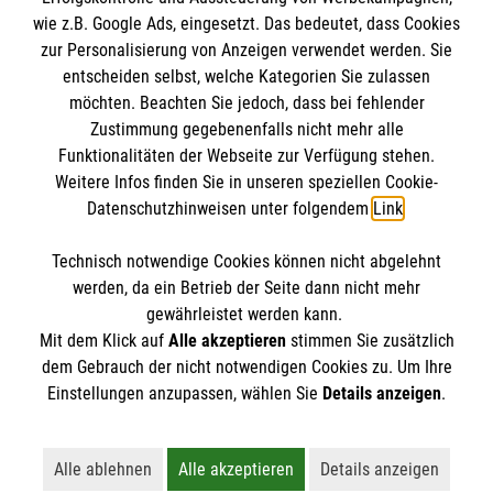
wie z.B. Google Ads, eingesetzt. Das bedeutet, dass Cookies
Datenschutz
Die Malteser
zur Personalisierung von Anzeigen verwendet werden. Sie
Kontakt
entscheiden selbst, welche Kategorien Sie zulassen
Barrierefreiheit
möchten. Beachten Sie jedoch, dass bei fehlender
Malteser in Deutschland
Zustimmung gegebenenfalls nicht mehr alle
Funktionalitäten der Webseite zur Verfügung stehen.
Malteserorden
Spendenkonto
Weitere Infos finden Sie in unseren speziellen Cookie-
Sharepoint
Datenschutzhinweisen unter folgendem
Link
.
Empfänger: Malteser Hilfsdienst e.V.
Technisch notwendige Cookies können nicht abgelehnt
Bank: PAX Bank für Kirche und Caritas eG
So finden Sie uns
werden, da ein Betrieb der Seite dann nicht mehr
IBAN:
DE12370601201201213556
gewährleistet werden kann.
Mit dem Klick auf
Alle akzeptieren
stimmen Sie zusätzlich
BIC: GENODED1PA7
Bahnhofstr. 2a
dem Gebrauch der nicht notwendigen Cookies zu. Um Ihre
Der Malteser Hilfsdienst e.V. ist als eingetragene
Einstellungen anzupassen, wählen Sie
Details anzeigen
.
82166 Gräfelfing
gemeinnützige Organisation von der Körperschaft- und
Telefon: 089 858080 0
Gewerbesteuer befreit.
Email:
malteser.graefelfing@malteser.org
Alle ablehnen
Alle akzeptieren
Details anzeigen
Lehnt alle nicht-essentiellen Cookies ab
Akzeptiert alle Cookies einschließl
Öffnet detaillie