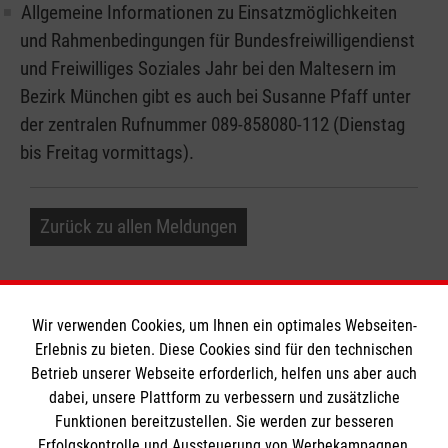
Allgemeine Informationen zu Einsatzmöglichkeiten
und Rahmenbedingungen für Bundesfreiwilligendienst
und Freiwilliges Soziales Jahr bei den Maltesern im
Bezirk München gibt es auch bei Susanne Pfaff unter
der zentralen Rufnummer 089-858080-112 (Dienstag
bis Freitag vormittags).
Zurück zu allen Meldungen
Wir verwenden Cookies, um Ihnen ein optimales Webseiten-
Erlebnis zu bieten. Diese Cookies sind für den technischen
Betrieb unserer Webseite erforderlich, helfen uns aber auch
Informationen
dabei, unsere Plattform zu verbessern und zusätzliche
Funktionen bereitzustellen. Sie werden zur besseren
Erfolgskontrolle und Aussteuerung von Werbekampagnen,
Impressum