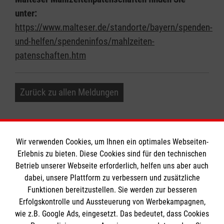
unter:
https://www.malteser.de/standorte/bayern/spenden-
und-helfen/spendeninfos/mahlzeiten-
patenschaften.htm
Zurück zu allen Meldungen
Wir verwenden Cookies, um Ihnen ein optimales Webseiten-
Erlebnis zu bieten. Diese Cookies sind für den technischen
Betrieb unserer Webseite erforderlich, helfen uns aber auch
Informationen
dabei, unsere Plattform zu verbessern und zusätzliche
Funktionen bereitzustellen. Sie werden zur besseren
Erfolgskontrolle und Aussteuerung von Werbekampagnen,
Impressum
wie z.B. Google Ads, eingesetzt. Das bedeutet, dass Cookies
Datenschutz
Die Malteser