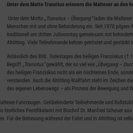
Unter dem Motto Transitus erinnern die Malteser an den h
Unter dem Motto
„Transitus – Übergang“
laden die Malteser 
Menschen mit und ohne Behinderung ein. Seit 1970 pilgern M
traditionell am dritten Julisonntag gemeinsam mit behinde
Altötting. Viele Teilnehmende kehren getröstet und gestärkt i
Anlässlich des 800. Todestages des heiligen Franziskus († 1
Begriff
„Transitus“
gewählt, der so viel wie
„Übergang – Durc
des heiligen Franziskus nicht als ein nüchternes Ende, sonde
verstanden. Auch die Altötting-Wallfahrt steht im Zeichen
des eigenen Lebenswegs – als Prozess der Bewegung und 
in Malteser-Fahrzeugen. Gehbehinderte Teilnehmende und Rollst
in festliches Pontifikalamt mit Bischof Dr. Manfred Scheuer aus
zen. Für die Betreuung während der Fahrt und in Altötting ist se