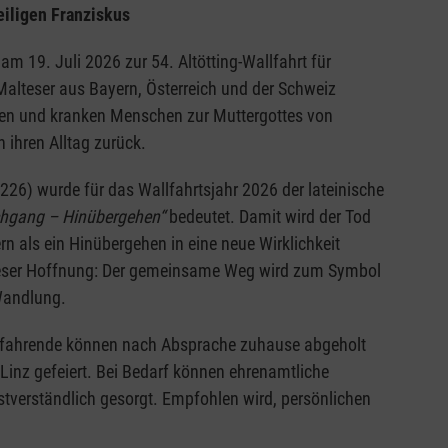
eiligen Franziskus
am 19. Juli 2026 zur 54. Altötting-Wallfahrt für
alteser aus Bayern, Österreich und der Schweiz
rten und kranken Menschen zur Muttergottes von
n ihren Alltag zurück.
226) wurde für das Wallfahrtsjahr 2026 der lateinische
hgang – Hinübergehen“
bedeutet. Damit wird der Tod
rn als ein Hinübergehen in eine neue Wirklichkeit
 dieser Hoffnung: Der gemeinsame Weg wird zum Symbol
Wandlung.
uhlfahrende können nach Absprache zuhause abgeholt
 Linz gefeiert. Bei Bedarf können ehrenamtliche
lbstverständlich gesorgt. Empfohlen wird, persönlichen