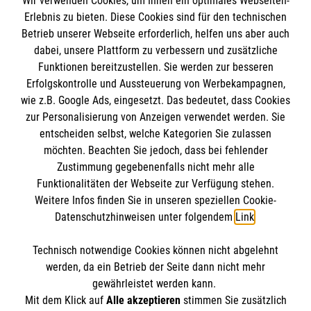
Wir verwenden Cookies, um Ihnen ein optimales Webseiten-
Erlebnis zu bieten. Diese Cookies sind für den technischen
Informationen
Betrieb unserer Webseite erforderlich, helfen uns aber auch
dabei, unsere Plattform zu verbessern und zusätzliche
Funktionen bereitzustellen. Sie werden zur besseren
Erfolgskontrolle und Aussteuerung von Werbekampagnen,
Impressum
wie z.B. Google Ads, eingesetzt. Das bedeutet, dass Cookies
Datenschutz
Die Malteser
zur Personalisierung von Anzeigen verwendet werden. Sie
Barrierefreiheit
entscheiden selbst, welche Kategorien Sie zulassen
Kontakt
möchten. Beachten Sie jedoch, dass bei fehlender
Malteser in Deutschland
Zustimmung gegebenenfalls nicht mehr alle
Malteserorden
Funktionalitäten der Webseite zur Verfügung stehen.
Spendenkonto
Weitere Infos finden Sie in unseren speziellen Cookie-
Sharepoint
Datenschutzhinweisen unter folgendem
Link
.
Empfänger: Malteser Hilfsdienst e.V. |
Technisch notwendige Cookies können nicht abgelehnt
Kreissparkasse Göppingen
So finden Sie uns
werden, da ein Betrieb der Seite dann nicht mehr
IBAN: DE05 6105 0000 0000 0666 42
gewährleistet werden kann.
Mit dem Klick auf
Alle akzeptieren
stimmen Sie zusätzlich
BIC: GOPSDE6GXXX