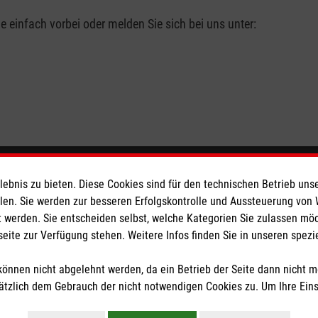
einfach vorbei oder melden Sie sich bei uns unter:
eser
Spendenkonto
bnis zu bieten. Diese Cookies sind für den technischen Betrieb unse
llen. Sie werden zur besseren Erfolgskontrolle und Aussteuerung von
 werden. Sie entscheiden selbst, welche Kategorien Sie zulassen mö
 Deutschland
Empfänger: Malteser Hilfsdiens
seite zur Verfügung stehen. Weitere Infos finden Sie in unseren spe
den
Kreissparkasse Göppingen
IBAN: DE05 6105 0000 0000 0
önnen nicht abgelehnt werden, da ein Betrieb der Seite dann nicht 
BIC: GOPSDE6GXXX
tzlich dem Gebrauch der nicht notwendigen Cookies zu. Um Ihre Ein
tzige Organisation von der Körperschaft- und Gewerbesteuer befreit.