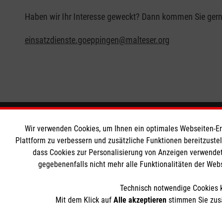
Haben wir Ihr Interesse geweckt? Dann kommen Sie gerne 
einsatzdienste.goeppingen@malteser.org
Informationen
Die Malt
Wir verwenden Cookies, um Ihnen ein optimales Webseiten-Erle
Plattform zu verbessern und zusätzliche Funktionen bereitzuste
dass Cookies zur Personalisierung von Anzeigen verwendet
Impressum
Malteser in
gegebenenfalls nicht mehr alle Funktionalitäten der Web
Datenschutz
Malteseror
Barrierefreiheit
Sharepoint
Technisch notwendige Cookies k
Kontakt
Mit dem Klick auf
Alle akzeptieren
stimmen Sie zusä
Der Malteser Hilfsdienst e.V. ist als eingetragene gemeinnü