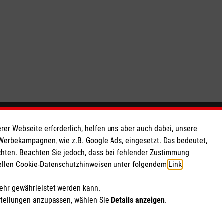
So finden Sie uns
rer Webseite erforderlich, helfen uns aber auch dabei, unsere
 Werbekampagnen, wie z.B. Google Ads, eingesetzt. Das bedeutet,
chten. Beachten Sie jedoch, dass bei fehlender Zustimmung
t e.V. |
Johannesstraße 1
ziellen Cookie-Datenschutzhinweisen unter folgendem
Link
.
73066 Uhingen
666 42
Telefon: 07161932320
mehr gewährleistet werden kann.
Email: info.goeppingen@malteser.org
stellungen anzupassen, wählen Sie
Details anzeigen
.