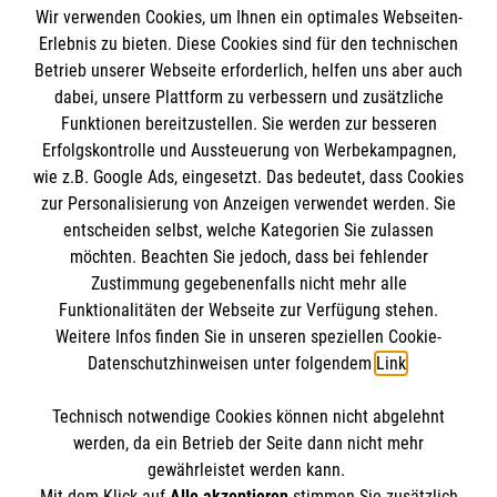
Wir verwenden Cookies, um Ihnen ein optimales Webseiten-
Erlebnis zu bieten. Diese Cookies sind für den technischen
Informationen
Betrieb unserer Webseite erforderlich, helfen uns aber auch
dabei, unsere Plattform zu verbessern und zusätzliche
Funktionen bereitzustellen. Sie werden zur besseren
Erfolgskontrolle und Aussteuerung von Werbekampagnen,
Impressum
wie z.B. Google Ads, eingesetzt. Das bedeutet, dass Cookies
Datenschutz
Die Malteser
zur Personalisierung von Anzeigen verwendet werden. Sie
Barrierefreiheit
entscheiden selbst, welche Kategorien Sie zulassen
Kontakt
möchten. Beachten Sie jedoch, dass bei fehlender
Malteser in Deutschland
Zustimmung gegebenenfalls nicht mehr alle
Malteserorden
Funktionalitäten der Webseite zur Verfügung stehen.
Spendenkonto
Weitere Infos finden Sie in unseren speziellen Cookie-
Sharepoint
Datenschutzhinweisen unter folgendem
Link
.
Malteser Hilfsdienst e.V.
Technisch notwendige Cookies können nicht abgelehnt
Pax-Bank für Kirche und Caritas eG
So finden Sie uns
werden, da ein Betrieb der Seite dann nicht mehr
IBAN: DE57 3706 0120 1201 2127 46
gewährleistet werden kann.
Mit dem Klick auf
Alle akzeptieren
stimmen Sie zusätzlich