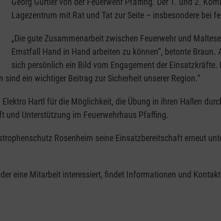
Georg Gürtler von der Feuerwehr Pfaffing. Der 1. und 2. K
Lagezentrum mit Rat und Tat zur Seite – insbesondere bei f
„Die gute Zusammenarbeit zwischen Feuerwehr und Malteser
Ernstfall Hand in Hand arbeiten zu können“, betonte Braun.
sich persönlich ein Bild vom Engagement der Einsatzkräfte. Er
sind ein wichtiger Beitrag zur Sicherheit unserer Region.“
 Elektro Hartl für die Möglichkeit, die Übung in ihren Hallen du
ft und Unterstützung im Feuerwehrhaus Pfaffing.
strophenschutz Rosenheim seine Einsatzbereitschaft erneut unte
der eine Mitarbeit interessiert, findet Informationen und Kontak