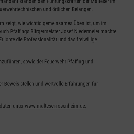
ommandant standen den Führungskräften der Malteser im
euerwehrtechnischen und örtlichen Belangen.
n zeigt, wie wichtig gemeinsames Üben ist, um im
 Auch Pfaffings Bürgermeister Josef Niedermeier machte
 lobte die Professionalität und das freiwillige
rchzuführen, sowie der Feuerwehr Pfaffing und
r Beweis stellen und wertvolle Erfahrungen für
tdaten unter
www.malteser-rosenheim.de
.