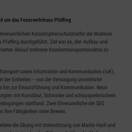
nd um das Feuerwehrhaus Pfaffing
ehrenamtlichen Katastrophenschutzhelfer der Malteser
affing durchgeführt. Ziel war es, den Aufbau und
inierten Ablauf mehrerer Krankentransporteinsätze zu
, Transport sowie Information und Kommunikation (IuK).
 der Einheiten – von der Versorgung unverletzter
bis hin zur Einsatzführung und Kommunikation. Neun
 sorgten mit Kunstblut, Schminke und schauspielerischem
 Bedingungen stattfand. Zwei Ehrenamtliche der SEG
en ihre Fähigkeiten unter Beweis.
leitete die Übung mit Unterstützung von Martin Hartl und