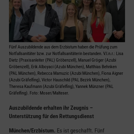
Fünf Auszubildende aus dem Erzbistum haben die Prüfung zum
Notfallsanitäter bzw. zur Notfallsanitäterin bestanden. V.l.n.r.: Lisa
Dietz (Praxisanleiter (PAL) Gröbenzell), Manuel Gröger (Azubi
Gröbenzell), Erik Alboyaci (Azubi München), Matthias Behnken
(PAL München), Rebecca Mamuzic (Azubi München), Fiona Aigner
(Azubi Gräfelfing), Victor Hauschild (PAL Bezirk München),
Theresa Kaufmann (Azubi Gräfelfing), Yannek Münzner (PAL
Gräfelfing). Foto: Moser/Malteser.
Auszubildende erhalten ihr Zeugnis –
Unterstützung für den Rettungsdienst
München/Erzbistum.
Es ist geschafft. Fünf