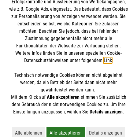
Erfolgskontrolle und Aussteuerung von Werbekampagnen,
Impressum
9 Unterrichtseinheiten à 45 Minuten
wie z.B. Google Ads, eingesetzt. Das bedeutet, dass Cookies
Datenschutz
Die Malteser
zur Personalisierung von Anzeigen verwendet werden. Sie
Kontakt
Jetzt Kurs buchen: Erste-Hilfe in
entscheiden selbst, welche Kategorien Sie zulassen
Bildungseinrichtungen
Barrierefreiheit
möchten. Beachten Sie jedoch, dass bei fehlender
Malteser in Deutschland
Zustimmung gegebenenfalls nicht mehr alle
Malteserorden
Funktionalitäten der Webseite zur Verfügung stehen.
Spendenkonto
Weitere Infos finden Sie in unseren speziellen Cookie-
Sharepoint
Datenschutzhinweisen unter folgendem
Link
.
Empfänger: Malteser Hilfsdienst e.V.
Technisch notwendige Cookies können nicht abgelehnt
IBAN: DE09 3706 0120 1201 2162 29
So finden Sie uns
werden, da ein Betrieb der Seite dann nicht mehr
BIC: GENODED1PA7
gewährleistet werden kann.
Mit dem Klick auf
Alle akzeptieren
stimmen Sie zusätzlich
Ardeyer Str. 12
dem Gebrauch der nicht notwendigen Cookies zu. Um Ihre
Der Malteser Hilfsdienst e.V. ist als eingetragene
Einstellungen anzupassen, wählen Sie
Details anzeigen
.
58730 Fröndenberg/Ruhr
gemeinnützige Organisation von der Körperschaft- und
Telefon: 02373 6810080
Gewerbesteuer befreit.
Alle ablehnen
Alle akzeptieren
Details anzeigen