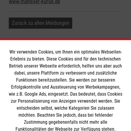
www.malteser-kurse.de
Zurück zu allen Meldungen
Wir verwenden Cookies, um Ihnen ein optimales Webseiten-
Erlebnis zu bieten. Diese Cookies sind für den technischen
Betrieb unserer Webseite erforderlich, helfen uns aber auch
Informationen
dabei, unsere Plattform zu verbessern und zusätzliche
Funktionen bereitzustellen. Sie werden zur besseren
Erfolgskontrolle und Aussteuerung von Werbekampagnen,
Impressum
wie z.B. Google Ads, eingesetzt. Das bedeutet, dass Cookies
Datenschutz
Die Malteser
zur Personalisierung von Anzeigen verwendet werden. Sie
Kontakt
entscheiden selbst, welche Kategorien Sie zulassen
Barrierefreiheit
möchten. Beachten Sie jedoch, dass bei fehlender
Malteser in Deutschland
Zustimmung gegebenenfalls nicht mehr alle
Funktionalitäten der Webseite zur Verfügung stehen.
Malteserorden