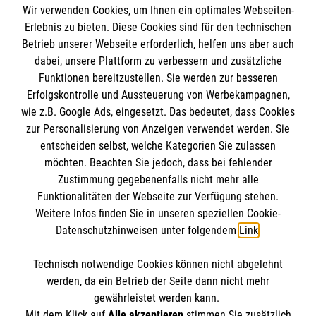
IBAN: DE63 3706 0193 4004 4000 33
Wir verwenden Cookies, um Ihnen ein optimales Webseiten-
Erlebnis zu bieten. Diese Cookies sind für den technischen
BIC: GENODED1PAX
Betrieb unserer Webseite erforderlich, helfen uns aber auch
dabei, unsere Plattform zu verbessern und zusätzliche
Funktionen bereitzustellen. Sie werden zur besseren
Erfolgskontrolle und Aussteuerung von Werbekampagnen,
wie z.B. Google Ads, eingesetzt. Das bedeutet, dass Cookies
zur Personalisierung von Anzeigen verwendet werden. Sie
entscheiden selbst, welche Kategorien Sie zulassen
facebook
instagram
LinkedIn
möchten. Beachten Sie jedoch, dass bei fehlender
Zustimmung gegebenenfalls nicht mehr alle
Juli 9, 2025
Juli 9, 2025
Juli 9, 2025
Funktionalitäten der Webseite zur Verfügung stehen.
Weitere Infos finden Sie in unseren speziellen Cookie-
Datenschutzhinweisen unter folgendem
Link
.
Technisch notwendige Cookies können nicht abgelehnt
Impressum
|
Datenschutz
|
Barrierefreiheit
|
Kontakt
|
werden, da ein Betrieb der Seite dann nicht mehr
Sharepoint
gewährleistet werden kann.
Mit dem Klick auf
Alle akzeptieren
stimmen Sie zusätzlich