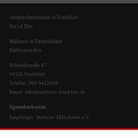
Ansprechpersonen in Frankfurt
Social Day
Malteser in Deutschland
Malteserorden
Schmidtstraße 67
60326 Frankfurt
Telefon: 069 9421050
Email: info@malteser-frankfurt.de
Spendenkonto
Empfänger: Malteser Hilfsdienst e.V.
Pax-Bank für Kirche und Caritas eG