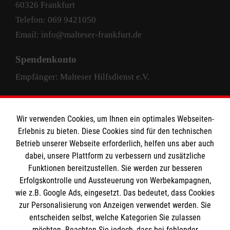
60326 Frankfurt
Telefon: 069 9421050
Email: info@malteser-frankfurt.de
Spendenkonto
Empfänger: Malteser Hilfsdienst e.V.
Pax-Bank für Kirche und Caritas eG
IBAN: DE63 3706 0193 4004 4000 33
Wir verwenden Cookies, um Ihnen ein optimales Webseiten-
Erlebnis zu bieten. Diese Cookies sind für den technischen
BIC: GENODED1PAX
Betrieb unserer Webseite erforderlich, helfen uns aber auch
dabei, unsere Plattform zu verbessern und zusätzliche
Funktionen bereitzustellen. Sie werden zur besseren
Erfolgskontrolle und Aussteuerung von Werbekampagnen,
wie z.B. Google Ads, eingesetzt. Das bedeutet, dass Cookies
zur Personalisierung von Anzeigen verwendet werden. Sie
entscheiden selbst, welche Kategorien Sie zulassen
facebook
instagram
LinkedIn
möchten. Beachten Sie jedoch, dass bei fehlender