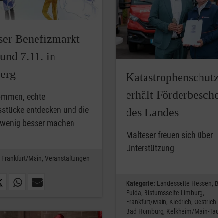
ser Benefizmarkt
und 7.11. in
erg
Katastrophenschut
erhält Förderbesch
ommen, echte
sstücke entdecken und die
des Landes
n wenig besser machen
Malteser freuen sich über
Unterstützung
Frankfurt/Main,
Veranstaltungen
Kategorie:
Landesseite Hessen,
B
Fulda,
Bistumsseite Limburg,
Frankfurt/Main,
Kiedrich,
Oestrich
Bad Homburg,
Kelkheim/Main-Tau