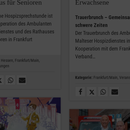
us für Senioren
Erwachsene
ne Hospizsprechstunde ist
Trauerbrunch – Gemeinsa
operation des Ambulanten
schwere Zeiten
ienstes und des Rathauses
Der Trauerbrunch des Amb
oren in Frankfurt
Malteser Hospizdienstes i
Kooperation mit dem Frank
Verband…
Hessen,
Frankfurt/Main,
tungen
Kategorie:
Frankfurt/Main,
Verans