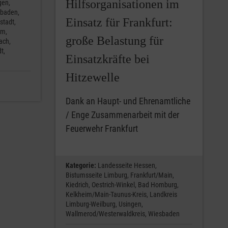
Hilfsorganisationen im
gen,
baden,
Einsatz für Frankfurt:
stadt,
im,
große Belastung für
ach,
t,
Einsatzkräfte bei
Hitzewelle
Dank an Haupt- und Ehrenamtliche
/ Enge Zusammenarbeit mit der
Feuerwehr Frankfurt
Kategorie:
Landesseite Hessen,
Bistumsseite Limburg,
Frankfurt/Main,
Kiedrich,
Oestrich-Winkel,
Bad Homburg,
Kelkheim/Main-Taunus-Kreis,
Landkreis
Limburg-Weilburg,
Usingen,
Wallmerod/Westerwaldkreis,
Wiesbaden