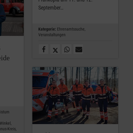
September…
Kategorie:
Ehrenamtssuche,
Veranstaltungen
z
eide
istum
-Winkel,
nus-Kreis,