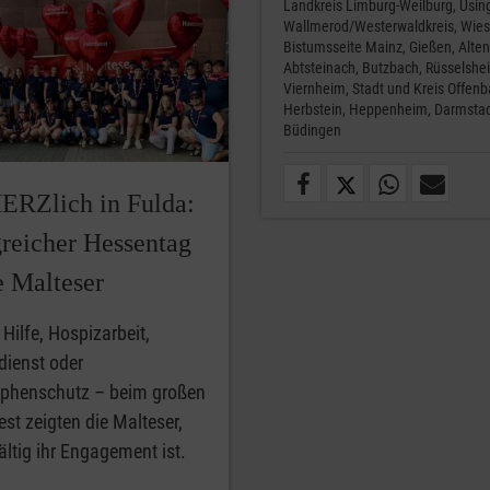
Landkreis Limburg-Weilburg,
Usin
Wallmerod/Westerwaldkreis,
Wies
Bistumsseite Mainz,
Gießen,
Alten
Abtsteinach,
Butzbach,
Rüsselshe
Viernheim,
Stadt und Kreis Offenb
Herbstein,
Heppenheim,
Darmstad
Büdingen
HERZlich in Fulda:
greicher Hessentag
e Malteser
 Hilfe, Hospizarbeit,
dienst oder
ophenschutz – beim großen
st zeigten die Malteser,
fältig ihr Engagement ist.