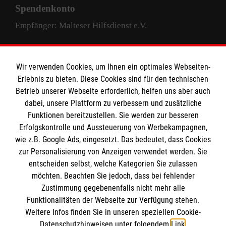
Spendenkonto
Empfänger: Malteser Hilfsdienst e.V.
Pax-Bank für Kirche und Caritas eG
IBAN: DE63 3706 0193 4004 4000 33
Wir verwenden Cookies, um Ihnen ein optimales Webseiten-
Erlebnis zu bieten. Diese Cookies sind für den technischen
BIC: GENODED1PAX
Betrieb unserer Webseite erforderlich, helfen uns aber auch
dabei, unsere Plattform zu verbessern und zusätzliche
Funktionen bereitzustellen. Sie werden zur besseren
Erfolgskontrolle und Aussteuerung von Werbekampagnen,
wie z.B. Google Ads, eingesetzt. Das bedeutet, dass Cookies
zur Personalisierung von Anzeigen verwendet werden. Sie
entscheiden selbst, welche Kategorien Sie zulassen
facebook
instagram
LinkedIn
möchten. Beachten Sie jedoch, dass bei fehlender
Zustimmung gegebenenfalls nicht mehr alle
Juli 9, 2025
Juli 9, 2025
Juli 9, 2025
Funktionalitäten der Webseite zur Verfügung stehen.
Weitere Infos finden Sie in unseren speziellen Cookie-
Datenschutzhinweisen unter folgendem
Link
.