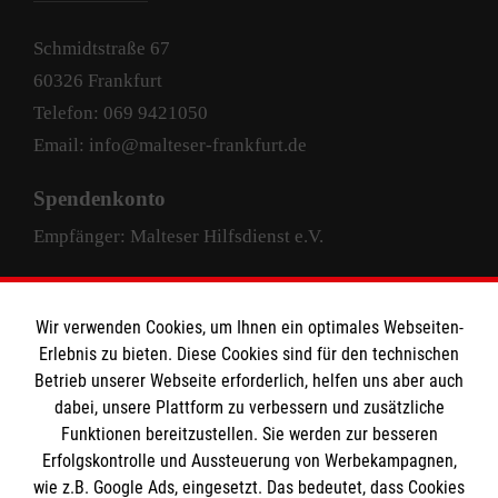
Schmidtstraße 67
60326 Frankfurt
Telefon: 069 9421050
Email: info@malteser-frankfurt.de
Spendenkonto
Empfänger: Malteser Hilfsdienst e.V.
Pax-Bank für Kirche und Caritas eG
IBAN: DE63 3706 0193 4004 4000 33
Wir verwenden Cookies, um Ihnen ein optimales Webseiten-
Erlebnis zu bieten. Diese Cookies sind für den technischen
BIC: GENODED1PAX
Betrieb unserer Webseite erforderlich, helfen uns aber auch
dabei, unsere Plattform zu verbessern und zusätzliche
Funktionen bereitzustellen. Sie werden zur besseren
Erfolgskontrolle und Aussteuerung von Werbekampagnen,
wie z.B. Google Ads, eingesetzt. Das bedeutet, dass Cookies