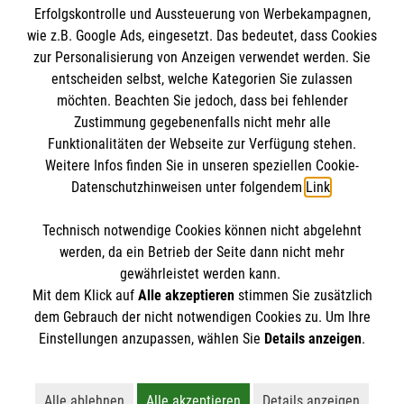
Erfolgskontrolle und Aussteuerung von Werbekampagnen,
Impressum
wie z.B. Google Ads, eingesetzt. Das bedeutet, dass Cookies
Datenschutz
Die Malteser
zur Personalisierung von Anzeigen verwendet werden. Sie
Barrierefreiheit
entscheiden selbst, welche Kategorien Sie zulassen
Kontakt
möchten. Beachten Sie jedoch, dass bei fehlender
Malteser in Deutschland
Zustimmung gegebenenfalls nicht mehr alle
Medizinproduktesicherheit
Funktionalitäten der Webseite zur Verfügung stehen.
Malteserorden
Spendenkonto
Weitere Infos finden Sie in unseren speziellen Cookie-
Sharepoint
Datenschutzhinweisen unter folgendem
Link
.
Empfänger: Malteser Hilfsdienst e.V.
Technisch notwendige Cookies können nicht abgelehnt
Pax-Bank für Kirche und Caritas eG
So finden Sie uns
werden, da ein Betrieb der Seite dann nicht mehr
IBAN: DE5437060 120120122 0463
gewährleistet werden kann.
Mit dem Klick auf
Alle akzeptieren
stimmen Sie zusätzlich
BIC: GENODED1PA7
Mörscher Str. 95
dem Gebrauch der nicht notwendigen Cookies zu. Um Ihre
Der Malteser Hilfsdienst e.V. ist als eingetragene
Einstellungen anzupassen, wählen Sie
Details anzeigen
.
67227 Frankenthal
gemeinnützige Organisation von der Körperschaft- und
Telefon: 06233 889824
Gewerbesteuer befreit.
E-Mail senden
Alle ablehnen
Alle akzeptieren
Details anzeigen