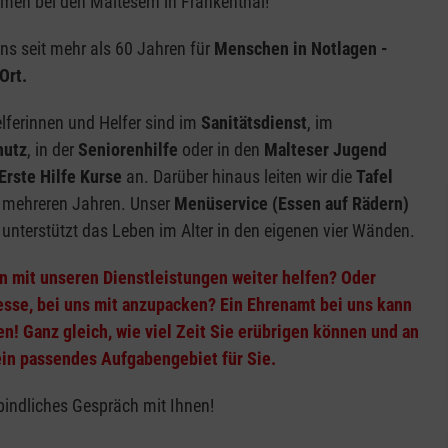
men bei den Maltesern in Frankenthal!
ns seit mehr als 60 Jahren für
Menschen in Notlagen -
Ort.
lferinnen und Helfer sind im
Sanitätsdienst
, im
hutz
, in der
Seniorenhilfe
oder in den
Malteser Jugend
Erste Hilfe Kurse
an. Darüber hinaus leiten wir die
Tafel
t mehreren Jahren. Unser
Menüservice (Essen auf Rädern)
unterstützt das Leben im Alter in den eigenen vier Wänden.
n mit unseren Dienstleistungen weiter helfen? Oder
esse, bei uns mit anzupacken? Ein Ehrenamt bei uns kann
n! Ganz gleich, wie viel Zeit Sie erübrigen können und an
ein passendes Aufgabengebiet für Sie.
bindliches Gespräch mit Ihnen!