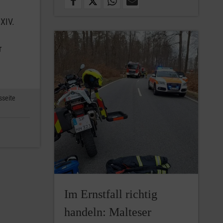
XIV.
r
sseite
Im Ernstfall richtig
handeln: Malteser