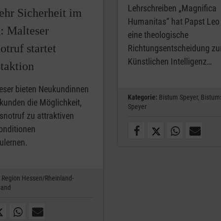
Lehrschreiben „Magnifica
ehr Sicherheit im
Humanitas“ hat Papst Leo 
: Malteser
eine theologische
truf startet
Richtungsentscheidung zu
Künstlichen Intelligenz…
taktion
eser bieten Neukundinnen
Kategorie:
Bistum Speyer,
Bistum
kunden die Möglichkeit,
Speyer
notruf zu attraktiven
onditionen
ulernen.
Region Hessen/Rheinland-
land