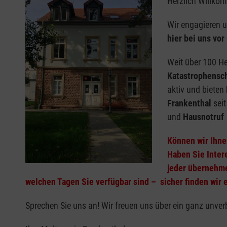
Herzlich Willkom
Wir engagieren u
hier bei uns vor 
Weit über 100 He
Katastrophensc
aktiv und bieten
Frankenthal
sei
und
Hausnotruf
Können wir Ihne
Haben Sie Inter
jeder übernehme
welchen Tagen Sie verfügbar sind – sicher finden wir 
Sprechen Sie uns an! Wir freuen uns über ein ganz unver