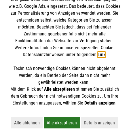
wie z.B. Google Ads, eingesetzt. Das bedeutet, dass Cookies
Presse
Die Malteser
zur Personalisierung von Anzeigen verwendet werden. Sie
Impressum
entscheiden selbst, welche Kategorien Sie zulassen
Datenschutz
möchten. Beachten Sie jedoch, dass bei fehlender
Malteser im Erzbistum Bamberg
Zustimmung gegebenenfalls nicht mehr alle
Barrierefreiheit
Malteser in Deutschland
Funktionalitäten der Webseite zur Verfügung stehen.
Spendenkonto
Kontakt
Weitere Infos finden Sie in unseren speziellen Cookie-
Malteser Jugend
Datenschutzhinweisen unter folgendem
Link
.
Malteserorden
Empfänger: Malteser Hilfsdienst e.V.
Sharepoint
Technisch notwendige Cookies können nicht abgelehnt
Bank: Pax-Bank
Kontakt
werden, da ein Betrieb der Seite dann nicht mehr
IBAN: DE79370601201201203038
gewährleistet werden kann.
Mit dem Klick auf
Alle akzeptieren
stimmen Sie zusätzlich
BIC: GENODED1PA7
Hausnotruf
/
Menüservice
/
Fahrdienst
dem Gebrauch der nicht notwendigen Cookies zu. Um Ihre
Der Malteser Hilfsdienst e.V. ist als eingetragene
Einstellungen anzupassen, wählen Sie
Details anzeigen
.
Telefon: 09131/82 234 82
gemeinnützige Organisation von der Körperschaft- und
Gewerbesteuer befreit.
Alle anderen Fragen:
Alle ablehnen
Alle akzeptieren
Details anzeigen
Lehnt alle nicht-essentiellen Cookies ab
Akzeptiert alle Cookies einschließl
Öffnet detaillie
Telefon: 09131 40 46 146