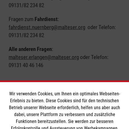
09131/82 234 82
Fragen zum
Fahrdienst
:
fahrdienst.nuernberg@malteser.org
oder Telefon:
09131/82 234 82
Alle anderen Fragen
:
malteser.erlangen@malteser.org
oder Telefon:
09131 40 46 146
Wir verwenden Cookies, um Ihnen ein optimales Webseiten-
Erlebnis zu bieten. Diese Cookies sind für den technischen
Informationen
Betrieb unserer Webseite erforderlich, helfen uns aber auch
dabei, unsere Plattform zu verbessern und zusätzliche
Funktionen bereitzustellen. Sie werden zur besseren
Erfolgskontrolle und Aussteuerung von Werbekampagnen,
A-Z