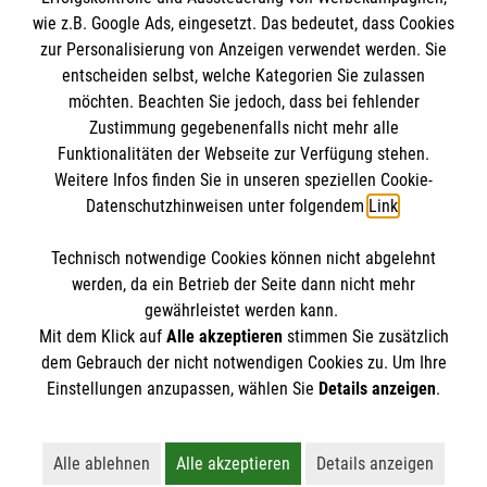
wie z.B. Google Ads, eingesetzt. Das bedeutet, dass Cookies
Presse
Die Malteser
zur Personalisierung von Anzeigen verwendet werden. Sie
Impressum
entscheiden selbst, welche Kategorien Sie zulassen
Datenschutz
möchten. Beachten Sie jedoch, dass bei fehlender
Malteser im Erzbistum Bamberg
Zustimmung gegebenenfalls nicht mehr alle
Barrierefreiheit
Malteser in Deutschland
Funktionalitäten der Webseite zur Verfügung stehen.
Spendenkonto
Kontakt
Weitere Infos finden Sie in unseren speziellen Cookie-
Malteser Jugend
Datenschutzhinweisen unter folgendem
Link
.
Malteserorden
Empfänger: Malteser Hilfsdienst e.V.
Sharepoint
Technisch notwendige Cookies können nicht abgelehnt
Bank: Pax-Bank
Kontakt
werden, da ein Betrieb der Seite dann nicht mehr
IBAN: DE79370601201201203038
gewährleistet werden kann.
Mit dem Klick auf
Alle akzeptieren
stimmen Sie zusätzlich
BIC: GENODED1PA7
Hausnotruf
/
Menüservice
/
Fahrdienst
dem Gebrauch der nicht notwendigen Cookies zu. Um Ihre
Der Malteser Hilfsdienst e.V. ist als eingetragene
Einstellungen anzupassen, wählen Sie
Details anzeigen
.
Telefon: 09131/82 234 82
gemeinnützige Organisation von der Körperschaft- und
Gewerbesteuer befreit.
Alle anderen Fragen:
Alle ablehnen
Alle akzeptieren
Details anzeigen
Lehnt alle nicht-essentiellen Cookies ab
Akzeptiert alle Cookies einschließl
Öffnet detaillie
Telefon: 09131 40 46 146