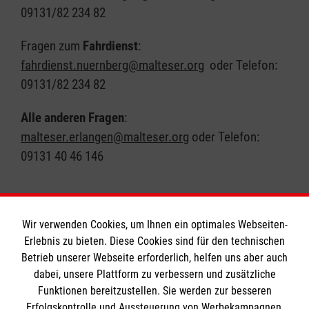
09131/82 234 82
Fragen zum
Fahrdienst
:
fahrdienst.nuernberg@malteser.org
oder Telefon:
09131/82 234 82
Alle anderen Fragen
:
malteser.erlangen@malteser.org
oder Telefon:
09131 40 46 146
Wir verwenden Cookies, um Ihnen ein optimales Webseiten-
Erlebnis zu bieten. Diese Cookies sind für den technischen
Informationen
Betrieb unserer Webseite erforderlich, helfen uns aber auch
dabei, unsere Plattform zu verbessern und zusätzliche
Funktionen bereitzustellen. Sie werden zur besseren
Erfolgskontrolle und Aussteuerung von Werbekampagnen,
A-Z