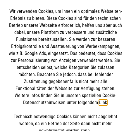
Wir verwenden Cookies, um Ihnen ein optimales Webseiten-
Erlebnis zu bieten. Diese Cookies sind für den technischen
Informationen
Betrieb unserer Webseite erforderlich, helfen uns aber auch
dabei, unsere Plattform zu verbessern und zusätzliche
Funktionen bereitzustellen. Sie werden zur besseren
Erfolgskontrolle und Aussteuerung von Werbekampagnen,
Impressum
wie z.B. Google Ads, eingesetzt. Das bedeutet, dass Cookies
Datenschutz
Die Malteser
zur Personalisierung von Anzeigen verwendet werden. Sie
Barrierefreiheit
entscheiden selbst, welche Kategorien Sie zulassen
Kontakt
möchten. Beachten Sie jedoch, dass bei fehlender
Malteser in Deutschland
Zustimmung gegebenenfalls nicht mehr alle
Malteserorden
Funktionalitäten der Webseite zur Verfügung stehen.
Spendenkonto
Weitere Infos finden Sie in unseren speziellen Cookie-
Sharepoint
Datenschutzhinweisen unter folgendem
Link
.
Empfänger: Malteser Hilfsdienst e.V.
Technisch notwendige Cookies können nicht abgelehnt
Bank: Pax-Bank für Kirche und Caritas eG
So finden Sie uns
werden, da ein Betrieb der Seite dann nicht mehr
IBAN: DE46 370601201201210131
gewährleistet werden kann.