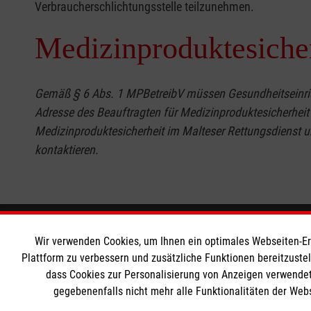
Verbraucherschlichtungsstelle teilzunehmen.
Medizinproduktesiche
Gemäß § 6 Abs. 1 MPBetreibV müssen Gesundheitseinrich
Adresse des Beauftragten für Medizinproduktesicherheit
Medizinproduktesicherheit im Malteser Rettungsdienst u
kontaktieren.
Informationen
Die Malt
Wir verwenden Cookies, um Ihnen ein optimales Webseiten-Erle
Plattform zu verbessern und zusätzliche Funktionen bereitzuste
dass Cookies zur Personalisierung von Anzeigen verwendet
Impressum
Malteser in
gegebenenfalls nicht mehr alle Funktionalitäten der Web
Datenschutz
Malteseror