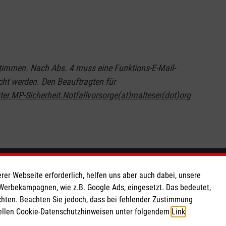
timmen. Nach Abs. 4 muss eine Funktions-E-Mail-
cht werden. Den Beauftragten für
ter.MP-Sicherheit.Notfallvorsorge(at)malteser(dot)org
So finden Sie uns
rer Webseite erforderlich, helfen uns aber auch dabei, unsere
 Werbekampagnen, wie z.B. Google Ads, eingesetzt. Das bedeutet,
chten. Beachten Sie jedoch, dass bei fehlender Zustimmung
 e.V.
Miebacher Weg 1
ziellen Cookie-Datenschutzhinweisen unter folgendem
Link
.
 Caritas eG
51766 Engelskirchen