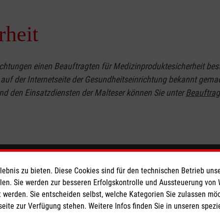
rheit
tungen einen Beauftragten für Medizinproduktesicherheit bes
 auf der Internetseite der Gesundheitseinrichtung bekannt gema
nd den Einsatzdiensten der Malteser können Sie unter
Beauftrag
eser
Spendenkonto
bnis zu bieten. Diese Cookies sind für den technischen Betrieb unse
llen. Sie werden zur besseren Erfolgskontrolle und Aussteuerung von
 werden. Sie entscheiden selbst, welche Kategorien Sie zulassen mö
 Deutschland
Empfänger: Malteser Hilfsdienst
seite zur Verfügung stehen. Weitere Infos finden Sie in unseren spe
den
Bank: Pax-Bank für Kirche und