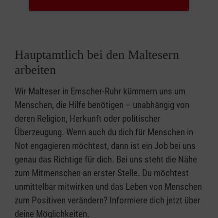
Für den Mobilen
Einkaufswagen (MEW) der
Malteser in Castrop-Rauxel
Hauptamtlich bei den Maltesern
Mobil-Macher mit Herz
arbeiten
Schenken Sie älteren
Wir Malteser in Emscher-Ruhr kümmern uns um
Menschen ein Stück Mobilität
Menschen, die Hilfe benötigen – unabhängig von
und Selbstständigkeit beim
deren Religion, Herkunft oder politischer
Einkaufen, indem Sie ihnen den
Überzeugung. Wenn auch du dich für Menschen in
Weg bereiten. Machen Sie als
Not engagieren möchtest, dann ist ein Job bei uns
„Einkaufswagen-Fahrer/in“ der
genau das Richtige für dich. Bei uns steht die Nähe
Malteser den Einkauf für Ihre
zum Mitmenschen an erster Stelle. Du möchtest
Fahrgäste – und auch für sich
unmittelbar mitwirken und das Leben von Menschen
selbst – zum Highlight der
zum Positiven verändern? Informiere dich jetzt über
Woche! Als Einkaufswagen-
deine Möglichkeiten.