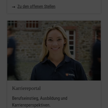
Zu den offenen Stellen
Kontakt:
Malteser Hilfsdienst e.V. |
Gliederung Emscher-Ruhr
In der Wanne 19, 44581
Castrop-Rauxel
Oliver Roth,
Ehrenamtskoordinator
Tel.: 0175 7032290 |
Oliver.Roth@malteser.org
Karriereportal
Berufseinstieg, Ausbildung und
Karriereperspektiven.