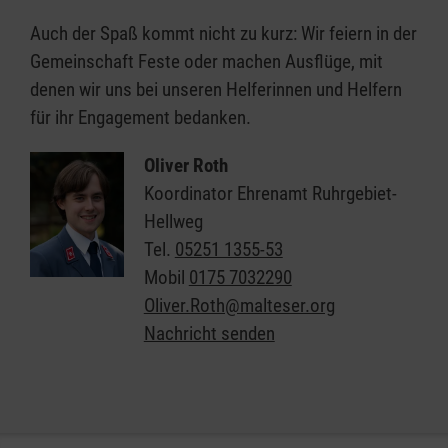
beim Ein- und Aussteigen sind
Auch der Spaß kommt nicht zu kurz: Wir feiern in der
Sie direkt zur Stelle.
Gemeinschaft Feste oder machen Ausflüge, mit
denen wir uns bei unseren Helferinnen und Helfern
Die Tasse Kaffee:
Nach dem
für ihr Engagement bedanken.
erledigten Einkauf ist
meistens auch noch Zeit für
Oliver Roth
einen kleinen Plausch im Café.
Koordinator Ehrenamt Ruhrgebiet-
Hellweg
Ihre Zeitspende:
ca. 3-4
Tel.
05251 1355-53
Stunden pro Einkaufstour, 1–
Mobil
0175 7032290
2-mal pro Monat
Oliver.Roth@malteser.org
Nachricht senden
Was Sie mitbringen:
Führerschein der Klasse B
Spaß am Bulli-Fahren und
gute Fahrpraxis