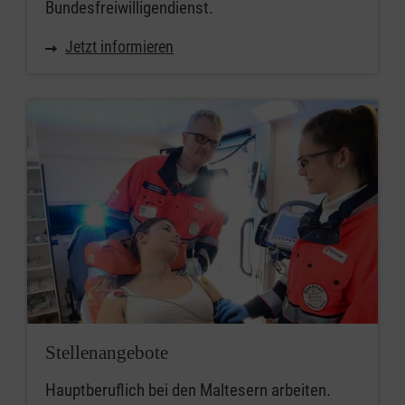
Bundesfreiwilligendienst.
Tat zur Seite.
Bestens ausgebildet:
Jetzt informieren
Durch unseren eigenen
Erste-Hilfe-Kurs und ein
Fahrtraining sind Sie für
alles gewappnet. Darüber
hinaus stehen Ihnen auch
zahlreiche weitere Aus-
und Fortbildungsangebote
zur Verfügung.
Bestens ausgestattet:
Egal ob Fahrzeug,
Bekleidung oder sonstige
Ausstattung – wir stellen
Stellenangebote
Ihnen für Ihr Engagement
alles zur Verfügung.
Hauptberuflich bei den Maltesern arbeiten.