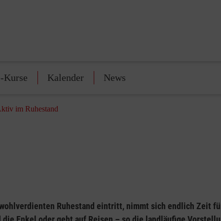
e-Kurse
Kalender
News
ktiv im Ruhestand
wohlverdienten Ruhestand eintritt, nimmt sich endlich Zeit fü
die Enkel oder geht auf Reisen – so die landläufige Vorstellu