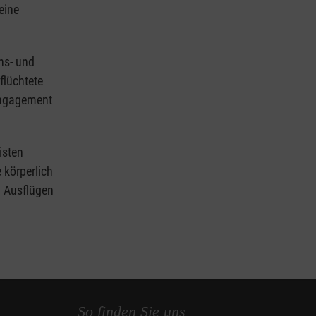
eine
hs- und
flüchtete
 Engagement
isten
 körperlich
n Ausflügen
So finden Sie uns