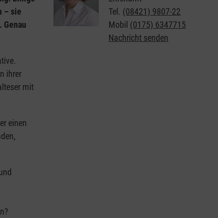
 – sie
Tel.
(08421) 9807-22
n. Genau
Mobil
(0175) 6347715
Nachricht senden
tive.
n ihrer
lteser mit
er einen
nden,
 und
en?