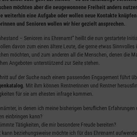
schen möchten aber die neugewonnene Freiheit anders nutzen
ne weiterhin eine Aufgabe oder wollen neue Kontakte knüpfe
rinnen und Senioren wollen wir hier gezielt ansprechen.
uhestand – Senioren ins Ehrenamt“ heißt die nun gestartete Initia
sollen davon zum einen ältere Leute, die gerne etwas Sinnvolles i
chen möchten, und zum anderen all die Menschen, denen die Ma
hen Angeboten unterstützend zur Seite stehen.
chritt auf der Suche nach einem passenden Engagement führt üb
genkatalog
. Mit ihm können Rentnerinnen und Rentner herausfi
gkeiten für sie am ehesten infrage kommen.
enämter, in denen ich meine bisherigen beruflichen Erfahrungen
n einbringen kann?
timmte Tätigkeiten, die mir besondere Freude bereiten?
eit kann beziehungsweise möchte ich für das Ehrenamt aufwend