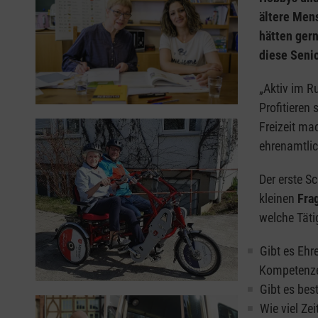
ältere Men
hätten ger
diese Senio
„Aktiv im R
Profitieren 
Freizeit ma
ehrenamtlic
Der erste S
kleinen
Fra
welche Täti
Gibt es Ehr
Kompetenze
Gibt es bes
Wie viel Z