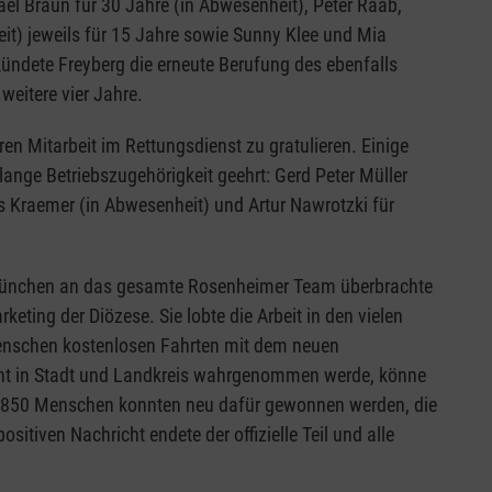
el Braun für 30 Jahre (in Abwesenheit), Peter Raab,
t) jeweils für 15 Jahre sowie Sunny Klee und Mia
ündete Freyberg die erneute Berufung des ebenfalls
eitere vier Jahre.
en Mitarbeit im Rettungsdienst zu gratulieren. Einige
lange Betriebszugehörigkeit geehrt: Gerd Peter Müller
s Kraemer (in Abwesenheit) und Artur Nawrotzki für
München an das gesamte Rosenheimer Team überbrachte
keting der Diözese. Sie lobte die Arbeit in den vielen
Menschen kostenlosen Fahrten mit dem neuen
t in Stadt und Landkreis wahrgenommen werde, könne
: 850 Menschen konnten neu dafür gewonnen werden, die
sitiven Nachricht endete der offizielle Teil und alle