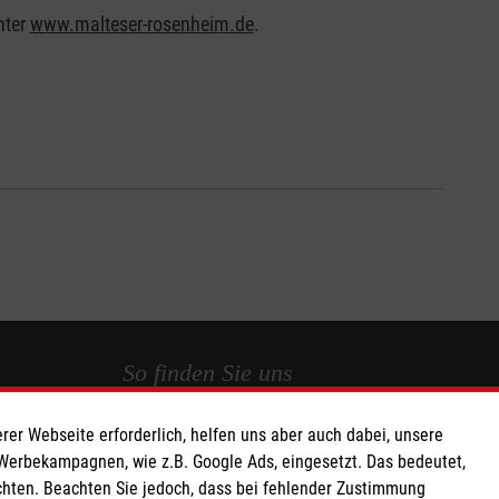
nter
www.malteser-rosenheim.de
.
So finden Sie uns
rer Webseite erforderlich, helfen uns aber auch dabei, unsere
 e.V.
Leonhardstraße 3
 Werbekampagnen, wie z.B. Google Ads, eingesetzt. Das bedeutet,
 Caritas eG
85567 Grafing
chten. Beachten Sie jedoch, dass bei fehlender Zustimmung