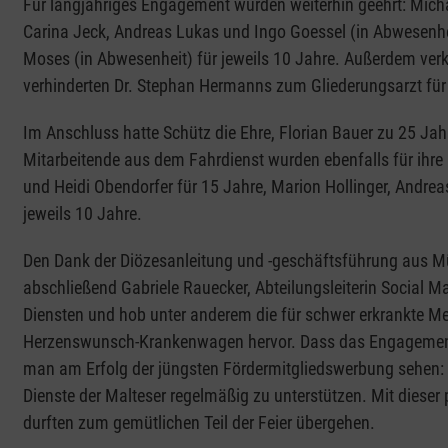
Für langjähriges Engagement wurden weiterhin geehrt: Micha
Carina Jeck, Andreas Lukas und Ingo Goessel (in Abwesenhei
Moses (in Abwesenheit) für jeweils 10 Jahre. Außerdem verk
verhinderten Dr. Stephan Hermanns zum Gliederungsarzt für w
Im Anschluss hatte Schütz die Ehre, Florian Bauer zu 25 Jahr
Mitarbeitende aus dem Fahrdienst wurden ebenfalls für ihre 
und Heidi Obendorfer für 15 Jahre, Marion Hollinger, Andrea
jeweils 10 Jahre.
Den Dank der Diözesanleitung und -geschäftsführung aus 
abschließend Gabriele Rauecker, Abteilungsleiterin Social Mar
Diensten und hob unter anderem die für schwer erkrankte 
Herzenswunsch-Krankenwagen hervor. Dass das Engagemen
man am Erfolg der jüngsten Fördermitgliedswerbung sehen
Dienste der Malteser regelmäßig zu unterstützen. Mit dieser po
durften zum gemütlichen Teil der Feier übergehen.