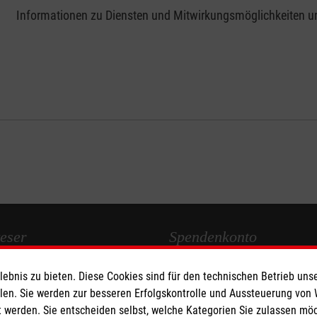
Informationen zu Diensten und Mitwirkungsmöglichkeiten u
eser
Spendenkonto
bnis zu bieten. Diese Cookies sind für den technischen Betrieb unse
 Deutschland
Empfänger: Malteser Hilfsdienst
llen. Sie werden zur besseren Erfolgskontrolle und Aussteuerung von
den
Bank: PAX Bank für Kirche und
 werden. Sie entscheiden selbst, welche Kategorien Sie zulassen mö