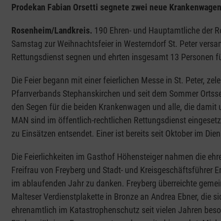
Prodekan Fabian Orsetti segnete zwei neue Krankenwage
Rosenheim/Landkreis.
190 Ehren- und Hauptamtliche der 
Samstag zur Weihnachtsfeier in Westerndorf St. Peter versa
Rettungsdienst segnen und ehrten insgesamt 13 Personen fü
Die Feier begann mit einer feierlichen Messe in St. Peter, zel
Pfarrverbands Stephanskirchen und seit dem Sommer Ortsseel
den Segen für die beiden Krankenwagen und alle, die damit
MAN sind im öffentlich-rechtlichen Rettungsdienst eingesetz
zu Einsätzen entsendet. Einer ist bereits seit Oktober im Dien
Die Feierlichkeiten im Gasthof Höhensteiger nahmen die ehr
Freifrau von Freyberg und Stadt- und Kreisgeschäftsführer E
im ablaufenden Jahr zu danken. Freyberg überreichte gemein
Malteser Verdienstplakette in Bronze an Andrea Ebner, die 
ehrenamtlich im Katastrophenschutz seit vielen Jahren bes