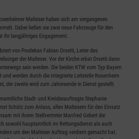
n
Rosenheimer Malteser haben sich am vergangenen
mmelt. Dabei ließen sie zwei neue Fahrzeuge für den
r ihr langjähriges Engagement.
ebriert von Prodekan Fabian Orsetti, Leiter des
sorger der Malteser. Vor der Kirche erbat Orsetti dann
 unterwegs sein werden. Die beiden KTW vom Typ Bayern
t und werden durch die Integrierte Leitstelle Rosenheim
st, der zweite wird zum Jahresende in Dienst gestellt.
enamtliche Stadt- und Kreisbeauftragte Stephanie
rnst Schütz zum Anlass, allen Maltesern für den Einsatz
sam mit ihrem Stellvertreter Manfred Gebert die
sich sowohl hauptamtlich im Rettungsdienst als auch
onders um den Malteser Auftrag verdient gemacht hat.