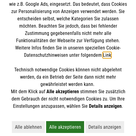
wie z.B. Google Ads, eingesetzt. Das bedeutet, dass Cookies
Datenschutz
Die Malteser
zur Personalisierung von Anzeigen verwendet werden. Sie
Kontakt
entscheiden selbst, welche Kategorien Sie zulassen
Barrierefreiheit
möchten. Beachten Sie jedoch, dass bei fehlender
Malteser in Deutschland
Zustimmung gegebenenfalls nicht mehr alle
Funktionalitäten der Webseite zur Verfügung stehen.
Malteserorden
Spendenkonto
Weitere Infos finden Sie in unseren speziellen Cookie-
Sharepoint
Datenschutzhinweisen unter folgendem
Link
.
Empfänger: Malteser Hilfsdienst e.V.
Technisch notwendige Cookies können nicht abgelehnt
Bank: PAX Bank für Kirche und Caritas eG
So finden Sie uns
werden, da ein Betrieb der Seite dann nicht mehr
IBAN: DE04 3706 0120 1201 2137 00
gewährleistet werden kann.
Mit dem Klick auf
Alle akzeptieren
stimmen Sie zusätzlich
BIC: GENODED1PA7
Leonhardstraße 3
dem Gebrauch der nicht notwendigen Cookies zu. Um Ihre
Der Malteser Hilfsdienst e.V. ist als eingetragene
Einstellungen anzupassen, wählen Sie
Details anzeigen
.
85567 Grafing
gemeinnützige Organisation von der Körperschaft- und
Telefon: 08092 2320150
Gewerbesteuer befreit.
Email:
peter.murr@malteser.org
Alle ablehnen
Alle akzeptieren
Details anzeigen
Lehnt alle nicht-essentiellen Cookies ab
Akzeptiert alle Cookies einschließl
Öffnet detaillie