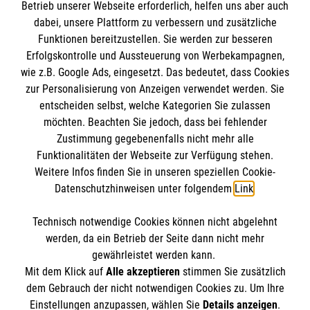
Impressum
Betrieb unserer Webseite erforderlich, helfen uns aber auch
dabei, unsere Plattform zu verbessern und zusätzliche
Datenschutz
Die Malteser
Funktionen bereitzustellen. Sie werden zur besseren
Kontakt
Erfolgskontrolle und Aussteuerung von Werbekampagnen,
wie z.B. Google Ads, eingesetzt. Das bedeutet, dass Cookies
Malteser in Deutschland
zur Personalisierung von Anzeigen verwendet werden. Sie
Malteserorden
Spendenkonto
entscheiden selbst, welche Kategorien Sie zulassen
Sharepoint
möchten. Beachten Sie jedoch, dass bei fehlender
Zustimmung gegebenenfalls nicht mehr alle
Funktionalitäten der Webseite zur Verfügung stehen.
Empfänger: Malteser Hilfsdienst e.V.
Weitere Infos finden Sie in unseren speziellen Cookie-
Bank: Pax-Bank für Kirche und Caritas eG
So finden Sie uns
Datenschutzhinweisen unter folgendem
Link
.
IBAN: DE79370601201201206045
BIC: GENODED1PA7
Technisch notwendige Cookies können nicht abgelehnt
Am Handwerkshof 21
Accordion 1
werden, da ein Betrieb der Seite dann nicht mehr
47269 Duisburg
gewährleistet werden kann.
Mit dem Klick auf
Alle akzeptieren
stimmen Sie zusätzlich
Telefon:
0203 80990-33
dem Gebrauch der nicht notwendigen Cookies zu. Um Ihre
info.duisburg@malteser.org
Der Malteser Hilfsdienst e.V. ist als eingetragene
Einstellungen anzupassen, wählen Sie
Details anzeigen
.