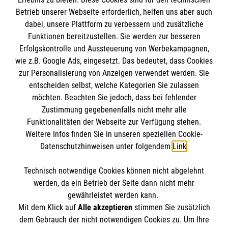
Impressum
Betrieb unserer Webseite erforderlich, helfen uns aber auch
dabei, unsere Plattform zu verbessern und zusätzliche
Datenschutz
Die Malteser
Funktionen bereitzustellen. Sie werden zur besseren
Kontakt
Erfolgskontrolle und Aussteuerung von Werbekampagnen,
wie z.B. Google Ads, eingesetzt. Das bedeutet, dass Cookies
Malteser in Deutschland
zur Personalisierung von Anzeigen verwendet werden. Sie
Malteserorden
Spendenkonto
entscheiden selbst, welche Kategorien Sie zulassen
Sharepoint
möchten. Beachten Sie jedoch, dass bei fehlender
Zustimmung gegebenenfalls nicht mehr alle
Funktionalitäten der Webseite zur Verfügung stehen.
Empfänger: Malteser Hilfsdienst e.V.
Weitere Infos finden Sie in unseren speziellen Cookie-
Bank: Pax-Bank für Kirche und Caritas eG
So finden Sie uns
Datenschutzhinweisen unter folgendem
Link
.
IBAN: DE79370601201201206045
BIC: GENODED1PA7
Technisch notwendige Cookies können nicht abgelehnt
Am Handwerkshof 21
Accordion 1
werden, da ein Betrieb der Seite dann nicht mehr
47269 Duisburg
gewährleistet werden kann.
Mit dem Klick auf
Alle akzeptieren
stimmen Sie zusätzlich
Telefon:
0203 80990-33
dem Gebrauch der nicht notwendigen Cookies zu. Um Ihre
info.duisburg@malteser.org
Der Malteser Hilfsdienst e.V. ist als eingetragene