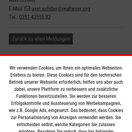
E-Mail:
axel.schiller@malteser.org
Tel.:
0351 43555 82
Zurück zu allen Meldungen
Wir verwenden Cookies, um Ihnen ein optimales Webseiten-
Erlebnis zu bieten. Diese Cookies sind für den technischen
Informationen
Betrieb unserer Webseite erforderlich, helfen uns aber auch
dabei, unsere Plattform zu verbessern und zusätzliche
Funktionen bereitzustellen. Sie werden zur besseren
Erfolgskontrolle und Aussteuerung von Werbekampagnen,
Impressum
wie z.B. Google Ads, eingesetzt. Das bedeutet, dass Cookies
Datenschutz
Die Malteser
zur Personalisierung von Anzeigen verwendet werden. Sie
Barrierefreiheit
entscheiden selbst, welche Kategorien Sie zulassen
Kontakt
möchten. Beachten Sie jedoch, dass bei fehlender