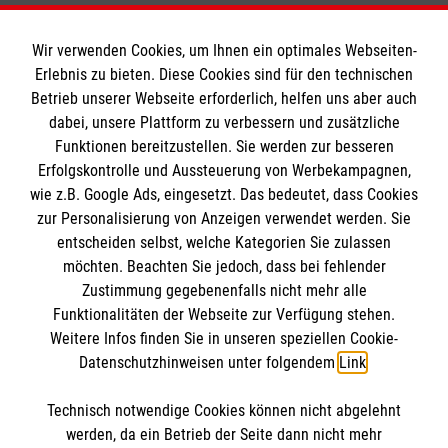
Wir verwenden Cookies, um Ihnen ein optimales Webseiten-
Erlebnis zu bieten. Diese Cookies sind für den technischen
Informationen
Betrieb unserer Webseite erforderlich, helfen uns aber auch
dabei, unsere Plattform zu verbessern und zusätzliche
Funktionen bereitzustellen. Sie werden zur besseren
Erfolgskontrolle und Aussteuerung von Werbekampagnen,
Impressum
wie z.B. Google Ads, eingesetzt. Das bedeutet, dass Cookies
Datenschutz
Die Malteser
zur Personalisierung von Anzeigen verwendet werden. Sie
Kontakt
entscheiden selbst, welche Kategorien Sie zulassen
möchten. Beachten Sie jedoch, dass bei fehlender
Malteser in Deutschland
Zustimmung gegebenenfalls nicht mehr alle
Malteserorden
Funktionalitäten der Webseite zur Verfügung stehen.
Spendenkonto
Weitere Infos finden Sie in unseren speziellen Cookie-
Sharepoint
Datenschutzhinweisen unter folgendem
Link
.
Empfänger: Malteser Hilfsdienst e.V.
Technisch notwendige Cookies können nicht abgelehnt
Bank: Pax-Bank
So finden Sie uns
werden, da ein Betrieb der Seite dann nicht mehr