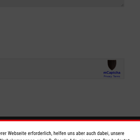
So finden Sie uns
rer Webseite erforderlich, helfen uns aber auch dabei, unsere