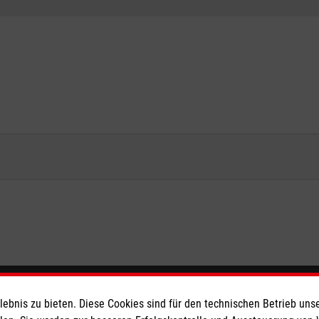
eser
Spendenkonto
bnis zu bieten. Diese Cookies sind für den technischen Betrieb unse