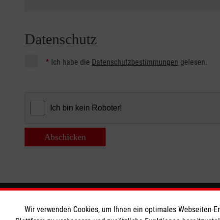
Datenschutz
*
Ich habe die
Datenschutzbestimmungen
gelesen.
Abschicken
Informationen
Die Malt
Wir verwenden Cookies, um Ihnen ein optimales Webseiten-Erle