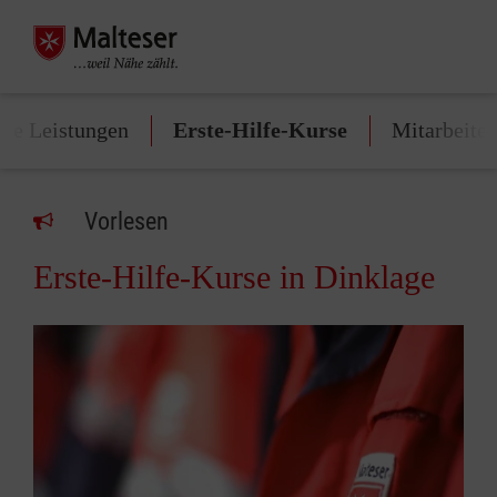
re Leistungen
Erste-Hilfe-Kurse
Mitarbeite
Vorlesen
Erste-Hilfe-Kurse in Dinklage