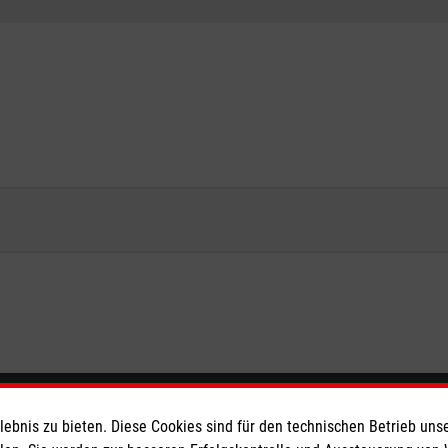
eser
Spendenkonto
bnis zu bieten. Diese Cookies sind für den technischen Betrieb unse