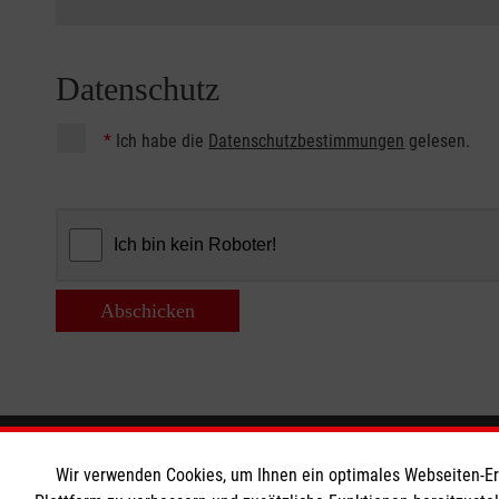
Datenschutz
*
Ich habe die
Datenschutzbestimmungen
gelesen.
Abschicken
Informationen
Die Malt
Wir verwenden Cookies, um Ihnen ein optimales Webseiten-Erle