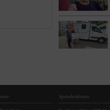
eser
Spendenkonto