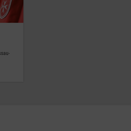
ssau-