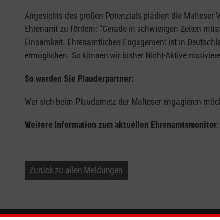
Angesichts des großen Potenzials plädiert die Malteser
Ehrenamt zu fördern: "Gerade in schwierigen Zeiten müss
Einsamkeit. Ehrenamtliches Engagement ist in Deutschla
ermöglichen. So können wir bisher Nicht-Aktive motivier
So werden Sie Plauderpartner:
Wer sich beim Plaudernetz der Malteser engagieren möcht
Weitere Information zum aktuellen Ehrenamtsmonitor
Zurück zu allen Meldungen