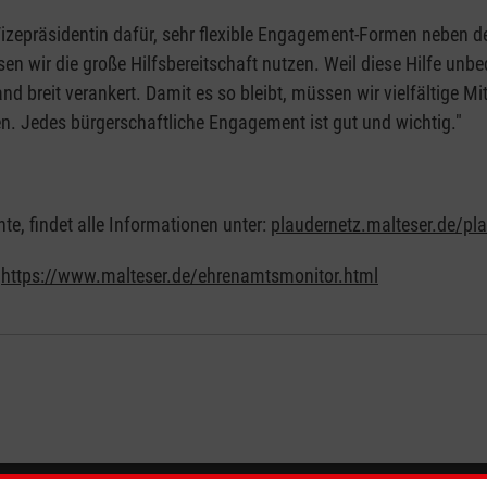
 Vizepräsidentin dafür, sehr flexible Engagement-Formen neben
en wir die große Hilfsbereitschaft nutzen. Weil diese Hilfe un
nd breit verankert. Damit es so bleibt, müssen wir vielfältige
en. Jedes bürgerschaftliche Engagement ist gut und wichtig."
e, findet alle Informationen unter:
plaudernetz.malteser.de/pl
:
https://www.malteser.de/ehrenamtsmonitor.html