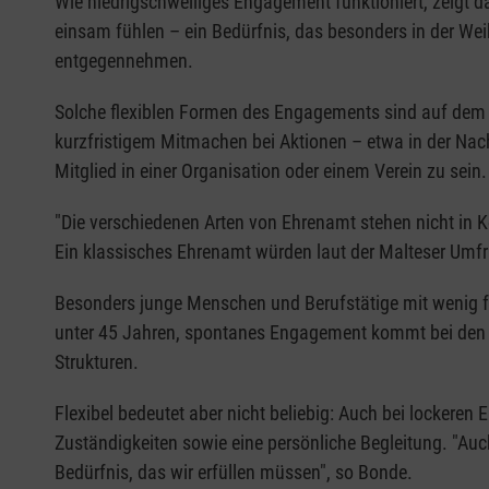
Wie niedrigschwelliges Engagement funktioniert, zeigt d
einsam fühlen – ein Bedürfnis, das besonders in der We
entgegennehmen.
Solche flexiblen Formen des Engagements sind auf dem V
kurzfristigem Mitmachen bei Aktionen – etwa in der Nach
Mitglied in einer Organisation oder einem Verein zu sein.
"Die verschiedenen Arten von Ehrenamt stehen nicht in
Ein klassisches Ehrenamt würden laut der Malteser Umf
Besonders junge Menschen und Berufstätige mit wenig f
unter 45 Jahren, spontanes Engagement kommt bei den u
Strukturen.
Flexibel bedeutet aber nicht beliebig: Auch bei lockere
Zuständigkeiten sowie eine persönliche Begleitung. "Auch 
Bedürfnis, das wir erfüllen müssen", so Bonde.