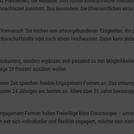
as Plaudernetz der Malteser. Dort führen Ehrenamtliche Telefon
ihnachtszeit zunimmt. Das Besondere: Die Ehrenamtlichen entsch
ormarsch: Sie reichen von ortsungebundenen Tätigkeiten, die pe
barschaftshilfe oder nach einem Hochwasser. Dabei kann jeder m
 Konkurrenz, sondern ergänzen sich passend zu den Möglichkeit
rage 29 Prozent ausüben wollen.
reier Zeit sprechen flexible Engagement-Formen an: Das ortsu
nter 24-Jährigen am besten an. Ältere über 55 Jahre bevorzug
n Engagement-Formen haben Freiwillige klare Erwartungen – unver
wer sich individueller und flexibler engagiert, möchte sich nicht