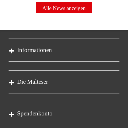
Alle News anzeigen
Informationen
Impressum
Datenschutz
Die Malteser
Barrierefreiheit
Kontakt
Malteser in Deutschland
Malteserorden
Spendenkonto
Sharepoint