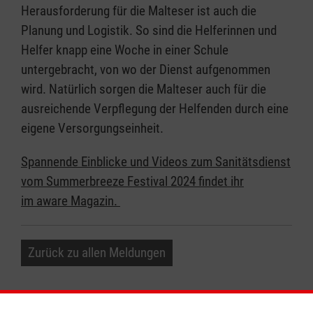
Herausforderung für die Malteser ist auch die
Planung und Logistik. So sind die Helferinnen und
Helfer knapp eine Woche in einer Schule
untergebracht, von wo der Dienst aufgenommen
wird. Natürlich sorgen die Malteser auch für die
ausreichende Verpflegung der Helfenden durch eine
eigene Versorgungseinheit.
Spannende Einblicke und Videos zum Sanitätsdienst
vom Summerbreeze Festival 2024 findet ihr
im aware Magazin.
Zurück zu allen Meldungen