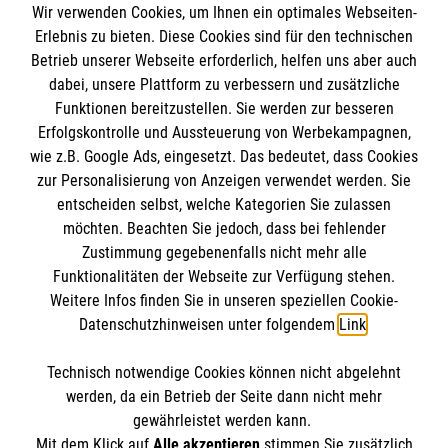
Wir verwenden Cookies, um Ihnen ein optimales Webseiten-
Erlebnis zu bieten. Diese Cookies sind für den technischen
Informationen
Betrieb unserer Webseite erforderlich, helfen uns aber auch
dabei, unsere Plattform zu verbessern und zusätzliche
Funktionen bereitzustellen. Sie werden zur besseren
Erfolgskontrolle und Aussteuerung von Werbekampagnen,
Impressum
wie z.B. Google Ads, eingesetzt. Das bedeutet, dass Cookies
Datenschutz
Die Malteser
zur Personalisierung von Anzeigen verwendet werden. Sie
Barrierefreiheit
entscheiden selbst, welche Kategorien Sie zulassen
Kontakt
möchten. Beachten Sie jedoch, dass bei fehlender
Malteser in Deutschland
Zustimmung gegebenenfalls nicht mehr alle
Malteserorden
Funktionalitäten der Webseite zur Verfügung stehen.
Spendenkonto
Weitere Infos finden Sie in unseren speziellen Cookie-
Sharepoint
Datenschutzhinweisen unter folgendem
Link
.
Empfänger: Malteser Hilfsdienst e.V.
Technisch notwendige Cookies können nicht abgelehnt
IBAN: DE90 6005 0101 0001 2706 88
So finden Sie uns
werden, da ein Betrieb der Seite dann nicht mehr
BIC: SOLADEST600
gewährleistet werden kann.
Mit dem Klick auf
Alle akzeptieren
stimmen Sie zusätzlich