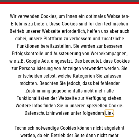
Wir verwenden Cookies, um Ihnen ein optimales Webseiten-
Erlebnis zu bieten. Diese Cookies sind für den technischen
Informationen
Betrieb unserer Webseite erforderlich, helfen uns aber auch
dabei, unsere Plattform zu verbessern und zusätzliche
Funktionen bereitzustellen. Sie werden zur besseren
Erfolgskontrolle und Aussteuerung von Werbekampagnen,
Impressum
wie z.B. Google Ads, eingesetzt. Das bedeutet, dass Cookies
Datenschutz
Die Malteser
zur Personalisierung von Anzeigen verwendet werden. Sie
Barrierefreiheit
entscheiden selbst, welche Kategorien Sie zulassen
Kontakt
möchten. Beachten Sie jedoch, dass bei fehlender
Malteser in Deutschland
Zustimmung gegebenenfalls nicht mehr alle
Malteserorden
Funktionalitäten der Webseite zur Verfügung stehen.
Spendenkonto
Weitere Infos finden Sie in unseren speziellen Cookie-
Sharepoint
Datenschutzhinweisen unter folgendem
Link
.
Empfänger: Malteser Hilfsdienst e.V.
Technisch notwendige Cookies können nicht abgelehnt
Pax-Bank für Kirche und Caritas eG
So finden Sie uns
werden, da ein Betrieb der Seite dann nicht mehr